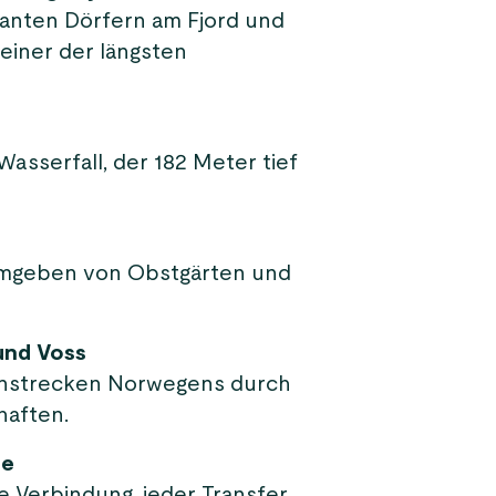
manten Dörfern am Fjord und
einer der längsten
sserfall, der 182 Meter tief
, umgeben von Obstgärten und
und Voss
ahnstrecken Norwegens durch
haften.
de
e Verbindung, jeder Transfer