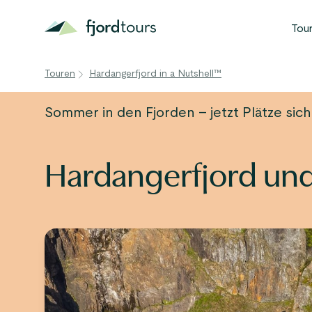
Tou
B
Touren
Hardangerfjord in a Nutshell™
N
Sommer in den Fjorden – jetzt Plätze sic
S
G
Hardangerfjord und
W
A