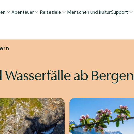
ren
Abenteuer
Reiseziele
Menschen und kultur
Support
ELIEBTE SOMMERTOUREN
DIESEN SOMMER BELIEBT
REISEZIELE
FAQ
orway in a Nutshell®
Tour zur Stabkirche Borgund
Bergen
My Pag
hern
ognefjord in a Nutshell™
Stegastein Aussichtspunkt Tour
Flåm
Kontak
eirangerfjord in a Nutshell™
Geirangerfjord & Trollstigen
Oslo
Gepäckt
 Wasserfälle ab Berge
Ålesund
NACH AKTIVITÄT
intertouren
Geschä
Fjordkreuzfahrten
Stavanger
lle Touren ansehen
Wandern
Geiranger
Kajakfahren
Fjorde
Autofähren
Alle Reiseziele ansehen
Alle Aktivitäten ansehen