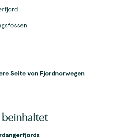
erfjord
ngsfossen
igere Seite von Fjordnorwegen
 beinhaltet
rdangerfjords