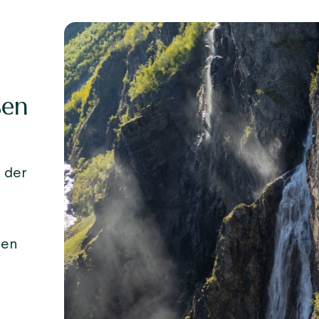
sen
 der
men