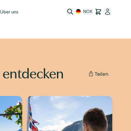
Über uns
NOK
e
t
ransfer
n entdecken
Teilen
ftsbedingungen