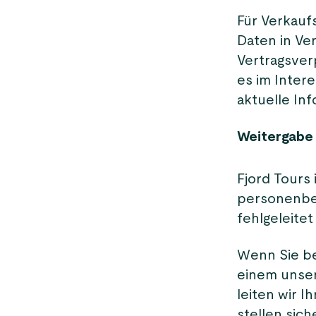
Für Verkauf
Daten in Ve
Vertragsver
es im Intere
aktuelle In
Weitergabe
Fjord Tours 
personenbez
fehlgeleite
Wenn Sie be
einem unser
leiten wir I
stellen sic