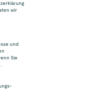
tzerklärung
aten wir
esse und
en
wenn Sie
.
ungs-