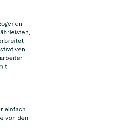
ezogenen
ährleisten,
erbreitet
strativen
arbeiter
mit
r einfach
ge von den