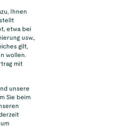
azu, Ihnen
tellt
t, etwa bei
nierung usw.,
ches gilt,
n wollen.
trag mit
und unsere
m Sie beim
unseren
derzeit
 zum