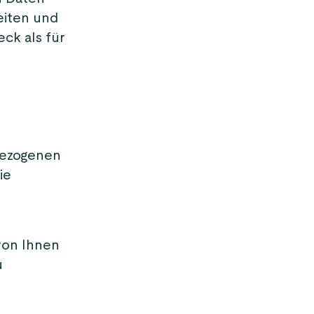
eiten und
ck als für
bezogenen
ie
 von Ihnen
u