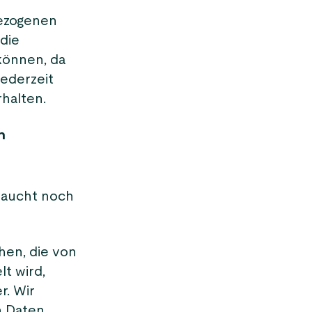
bezogenen
die
können, da
jederzeit
halten.
n
raucht noch
hen, die von
t wird,
r. Wir
n Daten