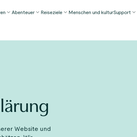
ren
Abenteuer
Reiseziele
Menschen und kultur
Support
ELIEBTE SOMMERTOUREN
DIESEN SOMMER BELIEBT
REISEZIELE
FAQ
orway in a Nutshell®
Tour zur Stabkirche Borgund
Bergen
My Pag
ognefjord in a Nutshell™
Stegastein Aussichtspunkt Tour
Flåm
Kontak
eirangerfjord in a Nutshell™
Geirangerfjord & Trollstigen
Oslo
Gepäckt
Ålesund
NACH AKTIVITÄT
intertouren
Geschä
Fjordkreuzfahrten
Stavanger
lle Touren ansehen
Wandern
Geiranger
lärung
Kajakfahren
Fjorde
Autofähren
Alle Reiseziele ansehen
Alle Aktivitäten ansehen
serer Website und