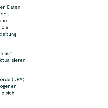
en Daten.
weck
ine
 die
beitung
ch auf
tualisieren,
hörde (DPA)
zogenen
ie sich