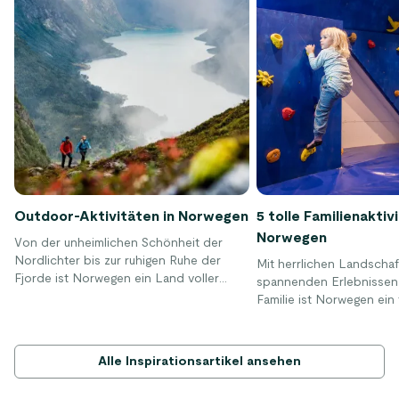
Outdoor-Aktivitäten in Norwegen
5 tolle Familienaktiv
Norwegen
Von der unheimlichen Schönheit der
Nordlichter bis zur ruhigen Ruhe der
Mit herrlichen Landscha
Fjorde ist Norwegen ein Land voller
spannenden Erlebnissen 
spektakulärer Sehenswürdigkeiten der
Familie ist Norwegen ein 
Welt. Mit ebenso dramatischen wie
Urlaubsland für Jung und
großartigen Landschaften hat Norwegen
Sie den Kindern ein Erleb
jedem, der einen Natururlaub sucht, so
vergessen werden, mit Ra
Alle Inspirationsartikel ansehen
viel zu bieten. Es gibt viele Outdoor-
Kletterabenteuern, Hunde
Aktivitäten, die man in Norwegen
Abenteuern oder sogar 