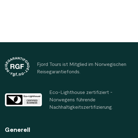
genießen kann; Hier sind nur ein paar
mit echten Wikingern!
Vorschläge für alle Fitnessniveaus.
Footer
Fjord Tours ist Mitglied im Norwegischen
Reisegarantiefonds.
Eco-Lighthouse zertifiziert -
Norwegens führende
Nachhaltigkeitszertifizierung.
Generell