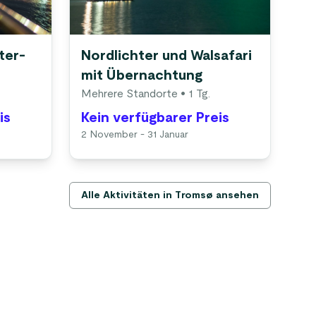
ter-
Nordlichter und Walsafari
Au
mit Übernachtung
Tr
Mehrere Standorte
• 1 Tg.
is
Kein verfügbarer Preis
Ke
2 November - 31 Januar
1 S
Alle Aktivitäten in Tromsø ansehen