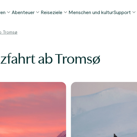
ren
Abenteuer
Reiseziele
Menschen und kultur
Support
ELIEBTE SOMMERTOUREN
DIESEN SOMMER BELIEBT
REISEZIELE
ab Tromsø
FAQ
orway in a Nutshell®
Tour zur Stabkirche Borgund
Bergen
My Pag
ognefjord in a Nutshell™
Stegastein Aussichtspunkt Tour
Flåm
uzfahrt ab Tromsø
Kontak
eirangerfjord in a Nutshell™
Geirangerfjord & Trollstigen
Oslo
Gepäckt
Ålesund
NACH AKTIVITÄT
intertouren
Geschä
Fjordkreuzfahrten
Stavanger
lle Touren ansehen
Wandern
Geiranger
Kajakfahren
Fjorde
Autofähren
Alle Reiseziele ansehen
Alle Aktivitäten ansehen