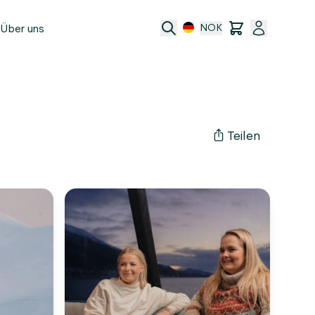
Über uns
NOK
e
t
Teilen
ransfer
ftsbedingungen