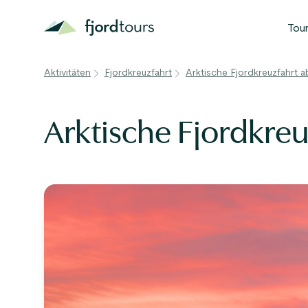
Tou
B
Aktivitäten
Fjordkreuzfahrt
Arktische Fjordkreuzfahrt 
N
S
Arktische Fjordkre
G
W
A