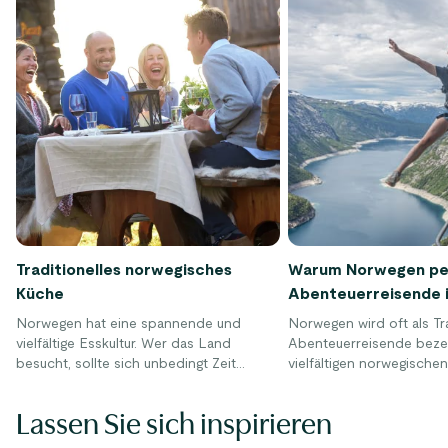
Traditionelles norwegisches
Warum Norwegen per
Küche
Abenteuerreisende 
Norwegen hat eine spannende und
Norwegen wird oft als Tra
vielfältige Esskultur. Wer das Land
Abenteuerreisende bezei
besucht, sollte sich unbedingt Zeit
vielfältigen norwegische
nehmen, lokale Spezialitäten zu
bieten Abenteurern das 
probieren. Historisch wurde die
eine große Auswahl an 
Lassen Sie sich inspirieren
norwegische Küche stark von dem
Aktivitäten, darunter Wa
geprägt, was man jagen, fischen oder
Radfahren, Skifahren, Ka