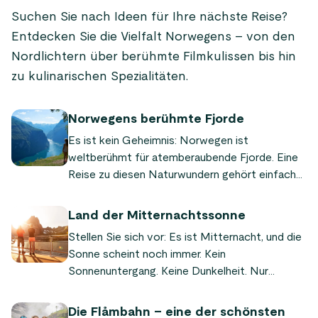
selbst anbauen konnte – vor allem
Klettern, um nur einige z
Suchen Sie nach Ideen für Ihre nächste Reise?
Fleisch, Fisch und Meeresfrüchte. Heute
aufregenden Erlebnissen 
Entdecken Sie die Vielfalt Norwegens – von den
verbindet sie Tradition mit modernen,
Norwegens mangelt es ni
internationalen Einflüssen.
Nordlichtern über berühmte Filmkulissen bis hin
zu kulinarischen Spezialitäten.
Norwegens berühmte Fjorde
Es ist kein Geheimnis: Norwegen ist
weltberühmt für atemberaubende Fjorde. Eine
Reise zu diesen Naturwundern gehört einfach
zu jedem Norwegen-Urlaub! Damit Sie kein
Highlight verpassen, haben wir für Sie eine Liste
Land der Mitternachtssonne
der bekanntesten und schönsten Fjorde
Stellen Sie sich vor: Es ist Mitternacht, und die
Norwegens zusammengestellt.
Sonne scheint noch immer. Kein
Sonnenuntergang. Keine Dunkelheit. Nur
endloses goldenes Licht über norwegischen
Fjorden und Bergen. Deshalb wird Norwegen
Die Flåmbahn – eine der schönsten