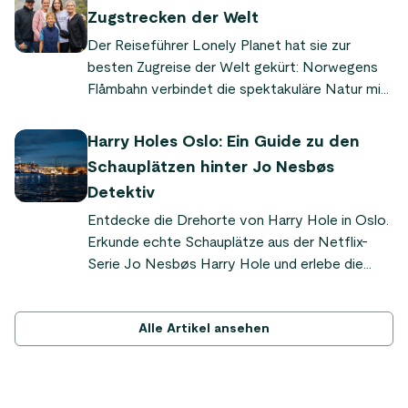
das „Land der Mitternachtssonne“ genannt –
Zugstrecken der Welt
ein Naturphänomen, bei dem die Sonne im
Der Reiseführer Lonely Planet hat sie zur
Norden wochen- oder sogar monatelang nicht
besten Zugreise der Welt gekürt: Norwegens
untergeht. Hier erfahren Sie alles, was Sie
Flåmbahn verbindet die spektakuläre Natur mit
wissen müssen, um es selbst zu erleben.
idyllischen Fjorddörfern – ein einzigartiges
Erlebnis. „Es ist so kraftvoll und dramatisch“,
Harry Holes Oslo: Ein Guide zu den
schwärmt Audrey Olson, die die Zugfahrt im
Schauplätzen hinter Jo Nesbøs
Rahmen der Tour Sognefjord in a Nutshell™
Detektiv
erlebt hat.
Entdecke die Drehorte von Harry Hole in Oslo.
Erkunde echte Schauplätze aus der Netflix-
Serie Jo Nesbøs Harry Hole und erlebe die
Stadt hinter der Geschichte.
Alle Artikel ansehen