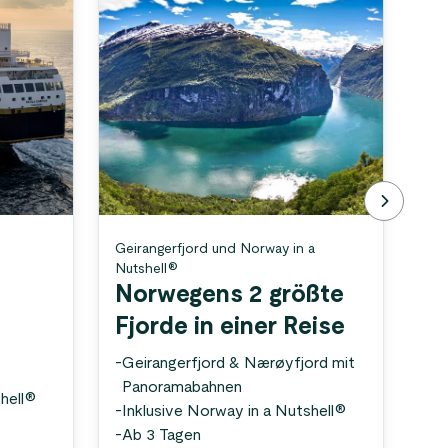
Geirangerfjord und Norway in a
Nor
Nutshell®
Di
Norwegens 2 größte
u
Fjorde in einer Reise
-
U
-
Geirangerfjord & Nærøyfjord mit
&
Panoramabahnen
-
Ab
shell®
-
Inklusive Norway in a Nutshell®
-
Ga
-
Ab 3 Tagen
-
St