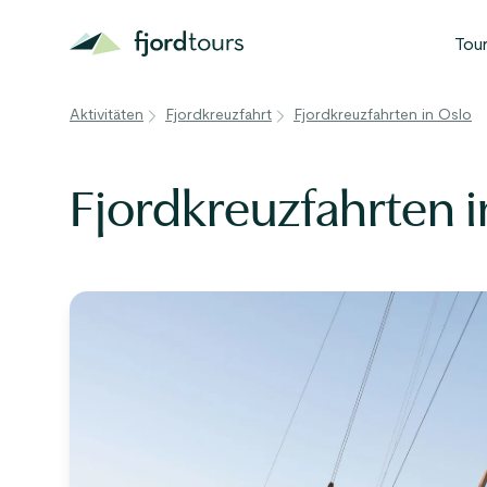
Tou
B
Aktivitäten
Fjordkreuzfahrt
Fjordkreuzfahrten in Oslo
N
S
Fjordkreuzfahrten i
G
W
A