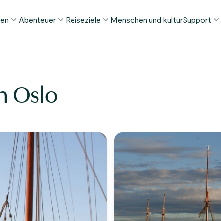
ren
Abenteuer
Reiseziele
Menschen und kultur
Support
ELIEBTE SOMMERTOUREN
DIESEN SOMMER BELIEBT
REISEZIELE
FAQ
orway in a Nutshell®
Tour zur Stabkirche Borgund
Bergen
My Pag
ognefjord in a Nutshell™
Stegastein Aussichtspunkt Tour
Flåm
n Oslo
Kontak
eirangerfjord in a Nutshell™
Geirangerfjord & Trollstigen
Oslo
Gepäckt
Ålesund
NACH AKTIVITÄT
intertouren
Geschä
Fjordkreuzfahrten
Stavanger
lle Touren ansehen
Wandern
Geiranger
Kajakfahren
Fjorde
Autofähren
Alle Reiseziele ansehen
Alle Aktivitäten ansehen