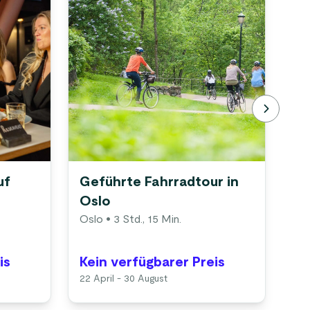
uf
Geführte Fahrradtour in
Os
Oslo
Fj
Oslo
• 3 Std., 15 Min.
Os
is
Kein verfügbarer Preis
Ke
22 April - 30 August
1 M