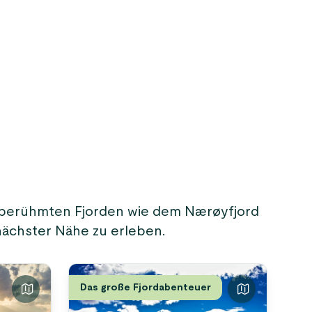
 berühmten Fjorden wie dem Nærøyfjord
nächster Nähe zu erleben.
Das große Fjordabenteuer
Be