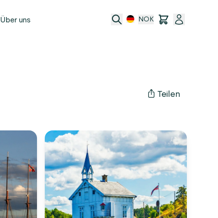
Über uns
NOK
e
t
Teilen
ransfer
ftsbedingungen