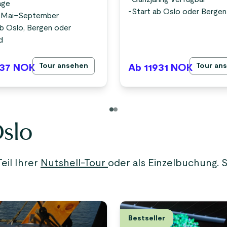
age
-
Start ab Oslo oder Bergen
 Mai–September
ab Oslo, Bergen oder
d
Tour ansehen
Tour an
37
NOK
Ab 11931
NOK
Oslo
eil Ihrer
Nutshell-Tour
oder als Einzelbuchung. 
Bestseller