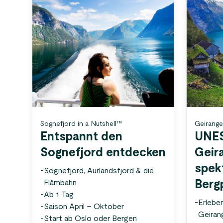
Sognefjord in a Nutshell™
Geirange
Entspannt den
UNE
Sognefjord entdecken
Geir
spek
-
Sognefjord, Aurlandsfjord & die
Flåmbahn
Berg
-
Ab 1 Tag
-
Erlebe
-
Saison April – Oktober
Geirang
-
Start ab Oslo oder Bergen