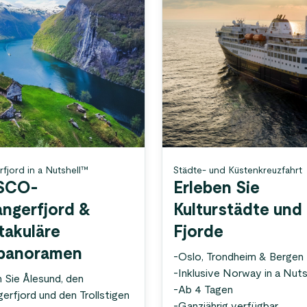
rfjord in a Nutshell™
Städte- und Küstenkreuzfahrt
SCO-
Erleben Sie
angerfjord &
Kulturstädte und
takuläre
Fjorde
panoramen
-
Oslo, Trondheim & Bergen
-
Inklusive Norway in a Nut
n Sie Ålesund, den
-
Ab 4 Tagen
erfjord und den Trollstigen
-
Ganzjährig verfügbar