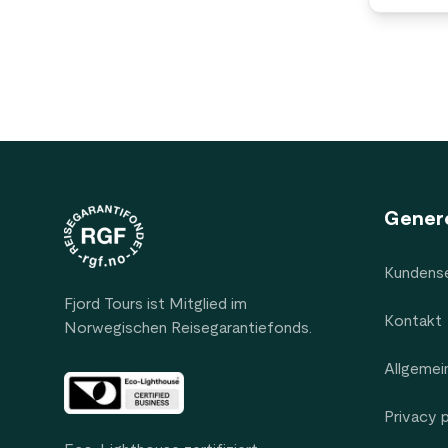
Footer
Genere
Kundense
Fjord Tours ist Mitglied im
Kontakt
Norwegischen Reisegarantiefonds.
Allgemei
Privacy 