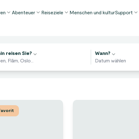
ren
Abenteuer
Reiseziele
Menschen und kultur
Support
ELIEBTE SOMMERTOUREN
DIESEN SOMMER BELIEBT
REISEZIELE
FAQ
orway in a Nutshell®
Tour zur Stabkirche Borgund
Bergen
My Pag
äten finden
ognefjord in a Nutshell™
Stegastein Aussichtspunkt Tour
Flåm
n reisen Sie?
Wann?
Kontak
eirangerfjord in a Nutshell™
Geirangerfjord & Trollstigen
Oslo
Gepäckt
Ålesund
NACH AKTIVITÄT
intertouren
Geschä
Fjordkreuzfahrten
Stavanger
lle Touren ansehen
Wandern
Geiranger
Kajakfahren
avorit
Fjorde
Autofähren
Alle Reiseziele ansehen
Alle Aktivitäten ansehen