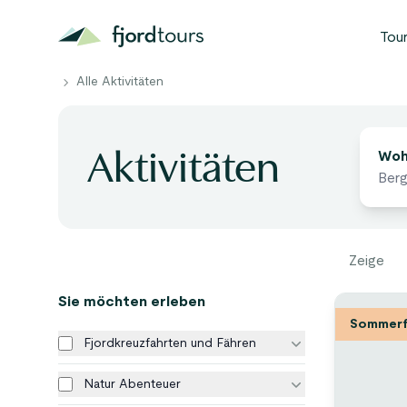
Tou
Alle Aktivitäten
B
N
Aktivit
Aktivitäten
S
Wohi
G
W
Zeige
A
Sie möchten erleben
Sommerf
Fjordkreuzfahrten und Fähren
Natur Abenteuer