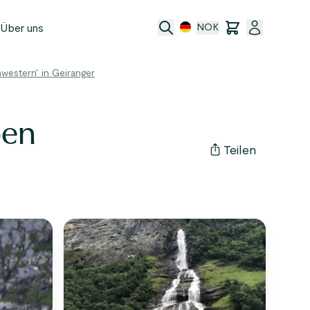
Über uns
NOK
hwestern“ in Geiranger
e
ben
t
Teilen
ransfer
ftsbedingungen