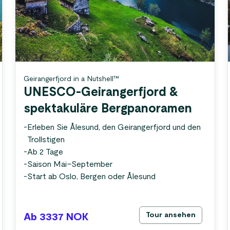
Geirangerfjord in a Nutshell™
UNESCO-Geirangerfjord &
spektakuläre Bergpanoramen
-
Erleben Sie Ålesund, den Geirangerfjord und den
Trollstigen
-
Ab 2 Tage
-
Saison Mai–September
-
Start ab Oslo, Bergen oder Ålesund
Tour ansehen
Ab 3337
NOK