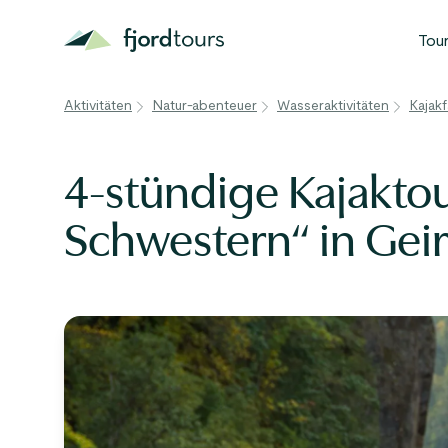
Tou
B
Aktivitäten
Natur-abenteuer
Wasseraktivitäten
Kajak
N
S
4-stündige Kajaktou
G
Schwestern“ in Gei
W
A