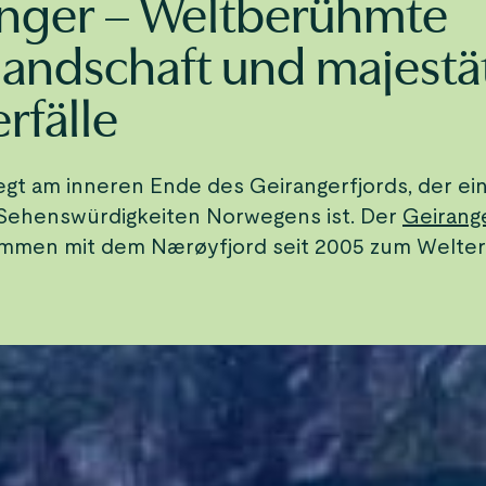
nger – Weltberühmte
landschaft und majestä
rfälle
iegt am inneren Ende des Geirangerfjords, der ei
Sehenswürdigkeiten Norwegens ist. Der
Geirang
ammen mit dem Nærøyfjord seit 2005 zum Welte