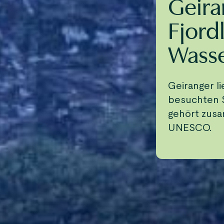
Geira
Fjord
Wasse
Geiranger l
besuchten 
gehört zus
UNESCO.