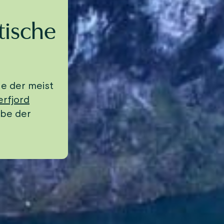
tische
ne der meist
erfjord
rbe der