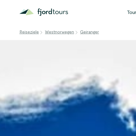
Tou
B
Reiseziele
Westnorwegen
Geiranger
N
S
G
W
A