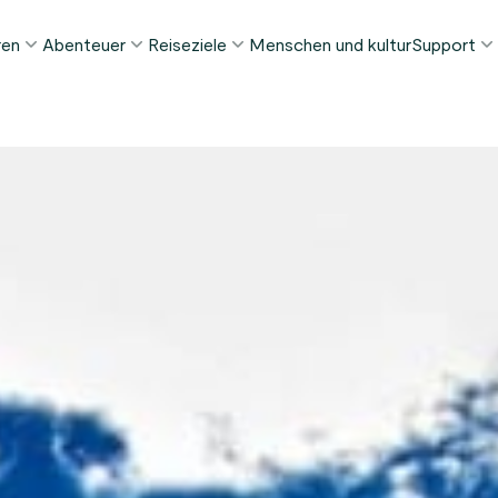
ren
Abenteuer
Reiseziele
Menschen und kultur
Support
ELIEBTE SOMMERTOUREN
DIESEN SOMMER BELIEBT
REISEZIELE
FAQ
orway in a Nutshell®
Tour zur Stabkirche Borgund
Bergen
My Pag
ognefjord in a Nutshell™
Stegastein Aussichtspunkt Tour
Flåm
Kontak
eirangerfjord in a Nutshell™
Geirangerfjord & Trollstigen
Oslo
Gepäckt
Ålesund
NACH AKTIVITÄT
intertouren
Geschä
Fjordkreuzfahrten
Stavanger
lle Touren ansehen
Wandern
Geiranger
Kajakfahren
Fjorde
Autofähren
Alle Reiseziele ansehen
Alle Aktivitäten ansehen