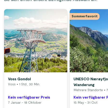
Sommerfavorit
Voss Gondol
UNESCO Nærøyfjo
Voss
• 1 Std., 30 Min.
Wanderung
Mehrere Standorte
• 7
Kein verfügbarer Preis
Kein verfügbarer 
7 Januar - 18 Oktober
15 May - 31 Oct