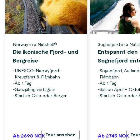
Norway in a Nutshell®
Sognefjord in a Nuts
Die ikonische Fjord- und
Entspannt den
Bergreise
Sognefjord en
-
UNESCO-Nærøyfjord-
-
Sognefjord, Aurland
Kreuzfahrt & Flåmbahn
Flåmbahn
-
Ab 1 Tag
-
Ab 1 Tag
-
Ganzjährig verfügbar
-
Saison April – Okto
-
Start ab Oslo oder Bergen
-
Start ab Oslo oder 
Tour ansehen
Tou
Ab 2698
NOK
Ab 2745
NOK