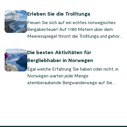
Artikel erfahren Sie mehr über die faszinierende
Geschichte dieser legendären Felsformation
Erleben Sie die Trolltunga
und verstehen, warum sie Besucher aus nah und
Freuen Sie sich auf ein echtes norwegisches
fern in ihren Bann zieht.
Bergabenteuer! Auf 1180 Metern über dem
Meeresspiegel thront die Trolltunga und gehört
zu den bekanntesten Naturattraktionen
Norwegens. Eine Wanderung hinauf ist ein
Die besten Aktivitäten für
unvergessliches – und äußerst fotogenes –
Bergliebhaber in Norwegen
Erlebnis.
Egal welche Erfahrung Sie haben oder nicht, in
Norwegen warten jede Menge
atemberaubende Bergwanderwege auf Sie.
Erklimmen Sie einige erstaunliche und
einzigartige Gipfel und trainieren Sie, während
Sie die atemberaubende Landschaft genießen.