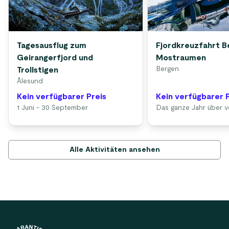
Tagesausflug zum
Fjordkreuzfahrt B
Geirangerfjord und
Mostraumen
Bergen
Trollstigen
Ålesund
Kein verfügbarer Preis
Kein verfügbarer 
1 Juni - 30 September
Das ganze Jahr über v
Alle Aktivitäten ansehen
Footer