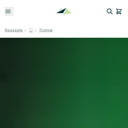
Menü öffnen
Reiseziele
...
Tromsø