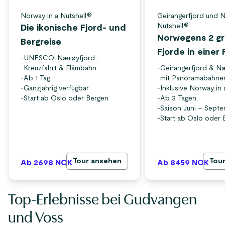
Norway in a Nutshell®
Geirangerfjord und N
Nutshell®
Die ikonische Fjord- und
Norwegens 2 g
Bergreise
Fjorde in einer 
-
UNESCO-Nærøyfjord-
Kreuzfahrt & Flåmbahn
-
Geirangerfjord & N
-
Ab 1 Tag
mit Panoramabahne
-
Ganzjährig verfügbar
-
Inklusive Norway in
-
Start ab Oslo oder Bergen
-
Ab 3 Tagen
-
Saison Juni – Sept
-
Start ab Oslo oder 
Tour ansehen
Tou
Ab 2698
NOK
Ab 8459
NOK
Top-Erlebnisse bei Gudvangen
und Voss