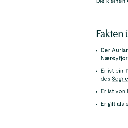
Die kleinen
Fakten 
Der Aurla
Nærøyfjo
Er ist ein
des
Sogne
Er ist vo
Er gilt al