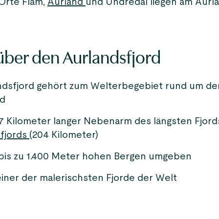
 Orte Flåm,
Aurland
und Undredal liegen am Aurla
über den Aurlandsfjord
ndsfjord gehört zum Welterbegebiet rund um de
rd
 17 Kilometer langer Nebenarm des längsten Fjord
fjords
(204 Kilometer)
n bis zu 1.400 Meter hohen Bergen umgeben
s einer der malerischsten Fjorde der Welt