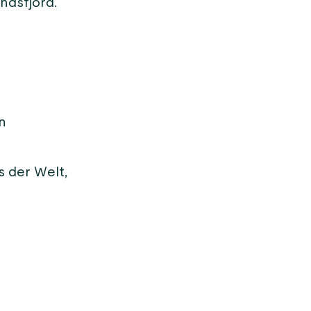
ndsfjord.
n
s der Welt,