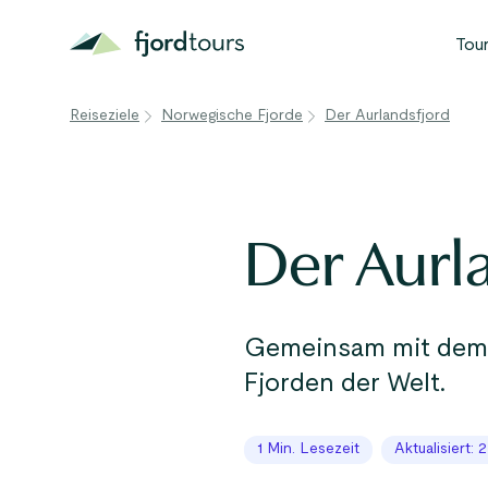
Tou
B
Reiseziele
Norwegische Fjorde
Der Aurlandsfjord
N
S
G
Der Aurl
W
A
Gemeinsam mit dem N
Fjorden der Welt.
1 Min. Lesezeit
Aktualisiert: 