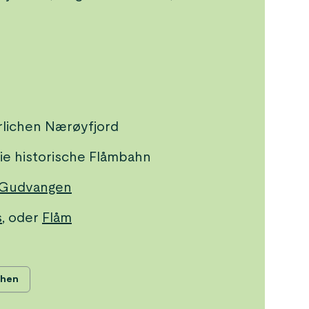
rlichen Nærøyfjord
ie historische Flåmbahn
Gudvangen
s
, oder
Flåm
ehen