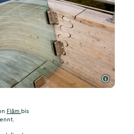
von
Flåm
bis
rennt.