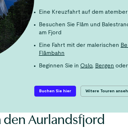
Eine Kreuzfahrt auf dem atembe
Besuchen Sie Flåm und Balestrand,
am Fjord
Eine Fahrt mit der malerischen
Be
Flåmbahn
Beginnen Sie in
Oslo
,
Bergen
ode
Buchen Sie hier
Witere Touren anse
m den Aurlandsfjord