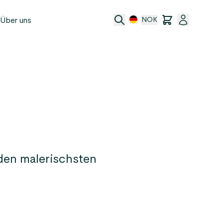
Über uns
NOK
e
t
ransfer
ftsbedingungen
den malerischsten