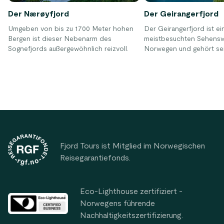
Der Nærøyfjord
Der Geirangerfjord
Umgeben von bis zu 1.700 Meter hohen
Der Geirangerfjord ist ei
Bergen ist dieser Nebenarm des
meistbesuchten Sehenswü
Sognefjords außergewöhnlich reizvoll.
Norwegen und gehört se
zusammen mit dem Nærø
Welterbe der UNESCO.
Footer
Fjord Tours ist Mitglied im Norwegischen
Reisegarantiefonds.
Eco-Lighthouse zertifiziert -
Norwegens führende
Nachhaltigkeitszertifizierung.