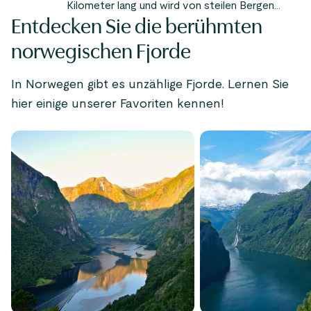
Kilometer lang und wird von steilen Bergen
Entdecken Sie die berühmten
gesäumt, von denen einige über 1.000 Meter
hoch sind.
norwegischen Fjorde
In Norwegen gibt es unzählige Fjorde. Lernen Sie
hier einige unserer Favoriten kennen!