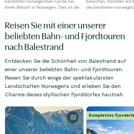
berühmten norwegischen Fjorde bei
besuchen, möchten auf i
ihrem Besuch in Norwegen. Dies ist die
die berühmten norwegis
allerbeste Sognefjord in a Nutshell™
sehen, aber bei über 170
gebracht.
ganzen Land kann es schw
Reisen Sie mit einer unserer
zu entscheiden, wohin si
Wenn Sie während Ihrer 
beliebten Bahn- und Fjordtouren
Norwegen die Fjorde er
ist der Sognefjord eines
nach Balestrand
beliebtesten und lohnen
Reiseziele.
Entdecken Sie die Schönheit von Balestrand auf
einer unserer beliebten Bahn- und Fjordtouren.
Reisen Sie durch einige der spektakulärsten
Landschaften Norwegens und erleben Sie den
Charme dieses idyllischen Fjorddorfes hautnah.
Komplettes Fjorderl