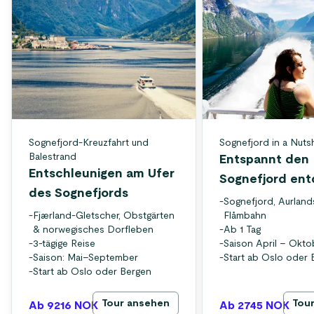
Sognefjord-Kreuzfahrt und
Sognefjord in a Nuts
Balestrand
Entspannt den
Entschleunigen am Ufer
Sognefjord en
des Sognefjords
-
Sognefjord, Aurland
-
Fjærland-Gletscher, Obstgärten
Flåmbahn
& norwegisches Dorfleben
-
Ab 1 Tag
-
3-tägige Reise
-
Saison April – Okto
-
Saison: Mai–September
-
Start ab Oslo oder 
-
Start ab Oslo oder Bergen
Tour ansehen
Tou
Ab 9216
NOK
Ab 2745
NOK