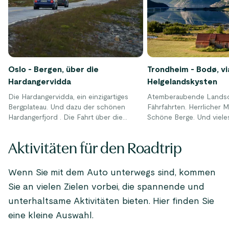
Oslo - Bergen, über die
Trondheim - Bodø, vi
Hardangervidda
Helgelandskysten
Die Hardangervidda, ein einzigartiges
Atemberaubende Landsc
Bergplateau. Und dazu der schönen
Fährfahrten. Herrlicher M
Hardangerfjord . Die Fahrt über die
Schöne Berge. Und viele
Hochebene macht die Reise zwischen
diese Reiseroute.
Oslo und Bergen zu einem Naturerlebnis
Aktivitäten für den Roadtrip
.
Wenn Sie mit dem Auto unterwegs sind, kommen
Sie an vielen Zielen vorbei, die spannende und
unterhaltsame Aktivitäten bieten. Hier finden Sie
eine kleine Auswahl.