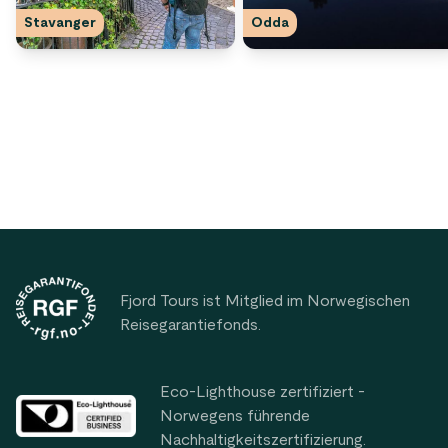
Stavanger
Odda
Footer
Fjord Tours ist Mitglied im Norwegischen
Reisegarantiefonds.
Eco-Lighthouse zertifiziert -
Norwegens führende
Nachhaltigkeitszertifizierung.