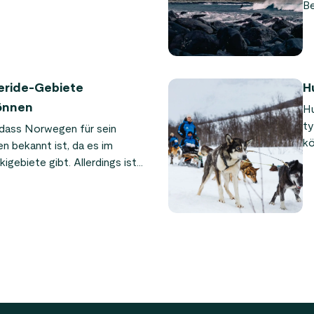
tionen Norwegens. Eine
Be
nvergessliches – und äußerst
Hi
Mu
Be
wi
eeride-Gebiete
H
önnen
Hu
ty
 dass Norwegen für sein
kö
n bekannt ist, da es im
Ak
igebiete gibt. Allerdings ist
Sp
nellen Skigebiet manchmal zu
si
lustige Reisende, die auf der
Ih
d. Wenn das auf Sie zutrifft,
ei
Norwegen genau der Ausflug