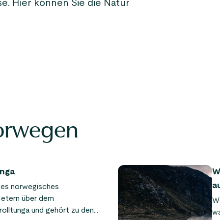
e. Hier können Sie die Natur
Norwegen
unga
W
a
htes norwegisches
Metern über dem
W
rolltunga und gehört zu den
wa