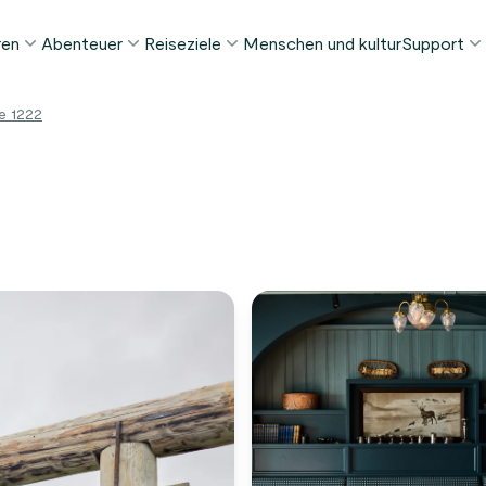
ren
Abenteuer
Reiseziele
Menschen und kultur
Support
ELIEBTE SOMMERTOUREN
DIESEN SOMMER BELIEBT
REISEZIELE
e 1222
FAQ
orway in a Nutshell®
Tour zur Stabkirche Borgund
Bergen
My Pag
ognefjord in a Nutshell™
Stegastein Aussichtspunkt Tour
Flåm
Kontak
eirangerfjord in a Nutshell™
Geirangerfjord & Trollstigen
Oslo
Gepäckt
Ålesund
NACH AKTIVITÄT
intertouren
Geschä
Fjordkreuzfahrten
Stavanger
lle Touren ansehen
Wandern
Geiranger
Kajakfahren
Fjorde
Autofähren
Alle Reiseziele ansehen
Alle Aktivitäten ansehen