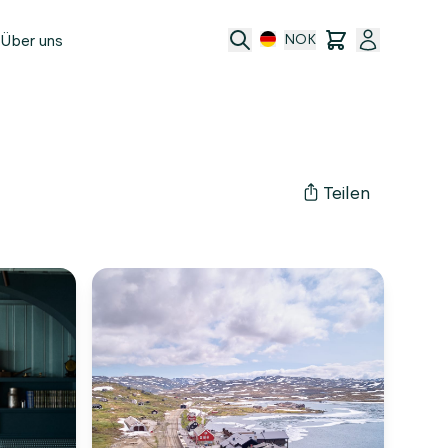
Über uns
NOK
e
t
Teilen
ransfer
ftsbedingungen