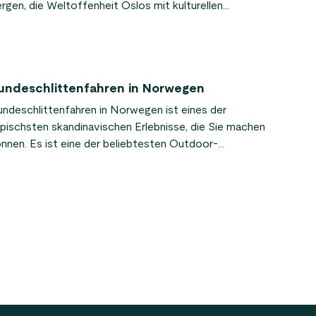
rgen, die Weltoffenheit Oslos mit kulturellen
ghlights wie dem Vigeland-Park und dem Munch-
seum. Allerdings gibt es in Norwegen etwas ganz
sonderes, von dem viele Menschen vielleicht nichts
ssen: die blühende Surfkultur.
undeschlittenfahren in Norwegen
ndeschlittenfahren in Norwegen ist eines der
pischsten skandinavischen Erlebnisse, die Sie machen
nnen. Es ist eine der beliebtesten Outdoor-
tivitäten für Reisende in die nordischen Länder.
üren Sie die Kraft dieser norwegischen Hunde, wenn
e über den Schnee rasen, und tauchen Sie während
res Besuchs in Norwegen in dieses unterhaltsame und
nzigartige Abenteuer ein!