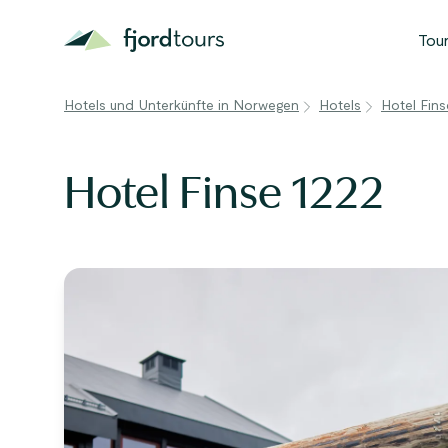
Tou
B
Hotels und Unterkünfte in Norwegen
Hotels
Hotel Fins
N
S
Hotel Finse 1222
G
W
A