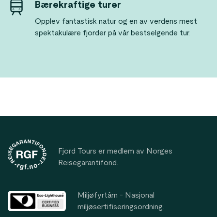
Bærekraftige turer
Opplev fantastisk natur og en av verdens mest
spektakulære fjorder på vår bestselgende tur.
Footer
Fjord Tours er medlem av Norges
Reisegarantifond.
Miljøfyrtårn - Nasjonal
miljøsertifiseringsordning.