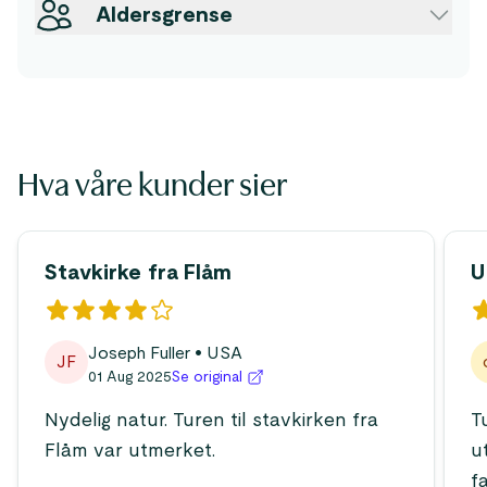
Aldersgrense
Hva våre kunder sier
Stavkirke fra Flåm
U
Joseph Fuller
• USA
JF
01 Aug 2025
Se original
Nydelig natur. Turen til stavkirken fra
T
Flåm var utmerket.
u
f