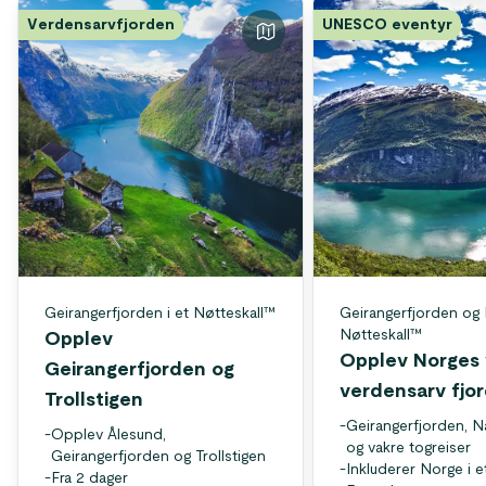
Verdensarvfjorden
UNESCO eventyr
Geirangerfjorden i et Nøtteskall™
Geirangerfjorden og 
Nøtteskall™
Opplev
Opplev Norges 
Geirangerfjorden og
verdensarv fjo
Trollstigen
-
Geirangerfjorden, 
-
Opplev Ålesund,
og vakre togreiser
Geirangerfjorden og Trollstigen
-
Inkluderer Norge i e
-
Fra 2 dager