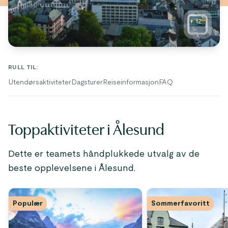
+
12
RULL TIL
:
Utendørsaktiviteter
Dagsturer
Reiseinformasjon
FAQ
Toppaktiviteter i Ålesund
Dette er teamets håndplukkede utvalg av de
beste opplevelsene i Ålesund.
Populær
Sommerfavoritt