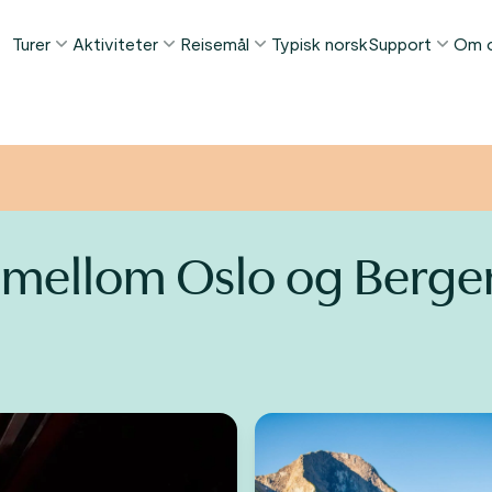
Turer
Aktiviteter
Reisemål
Typisk norsk
Support
Om 
POPULÆRE SOMMERTURER
POPULÆRT DENNE SOMMEREN
TING Å GJØRE I...
FAQ
Norge i et Nøtteskall™
Borgund stavkirke tur
Bergen
Kontakt
Sognefjorden i et Nøtteskall™
Stegastein utsiktspunkt
Flåm
Bagasjetrans
Geirangerfjorden i et Nøtteskall™
Geirangerfjord & Trollstigen
Oslo
Betingelser
n mellom Oslo og Berg
Ålesund
ETTER AKTIVITET
Vinterturer
Fjordcruise
Stavanger
Se alle turer
Fotturer
Geiranger
Kajakkturer
Fjorder
Bilferger
Se alle reisemål
Se alle aktiviteter