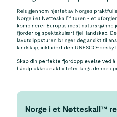
Reis gjennom hjertet av Norges praktfull
Norge i et Nøtteskall™ turen - et uforgl
kombinerer Europas mest naturskjønne j
fjorder og spektakulært fjell landskap. D
lavutslippsturen bringer deg ansikt til a
landskap, inkludert den UNESCO-beskyt
Skap din perfekte fjordopplevelse ved å l
håndplukkede aktiviteter langs denne sp
Norge i et Nøtteskall™ re