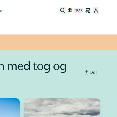
oss
NOK
port
en med tog og
Del