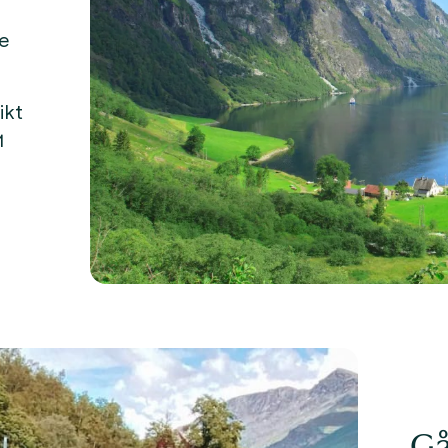
ne
ikt
1
Gå