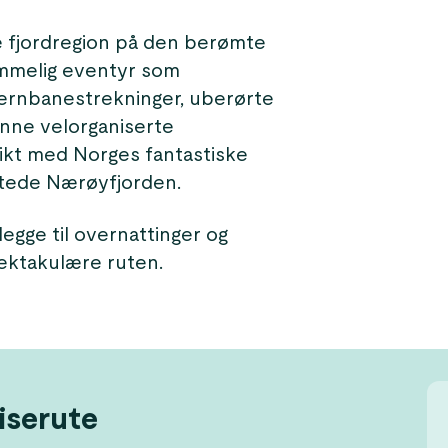
e fjordregion på den berømte
emmelig eventyr som
ernbanestrekninger, uberørte
enne velorganiserte
nsikt med Norges fantastiske
tede Nærøyfjorden.
egge til overnattinger og
ektakulære ruten.
iserute