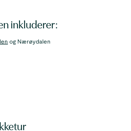
en inkluderer:
den
og Nærøydalen
kketur