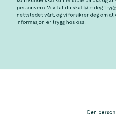
som kunde skal kunne stole på oss og at vi
personvern. Vi vil at du skal føle deg try
nettstedet vårt, og vi forsikrer deg om at
informasjon er trygg hos oss.
Den personli