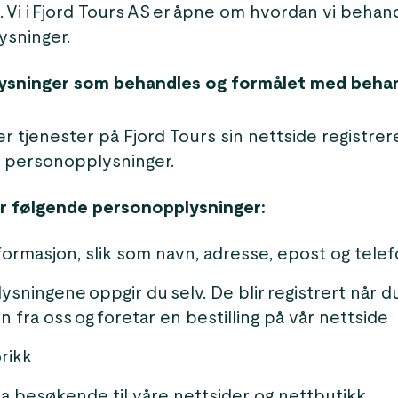
. Vi i Fjord Tours AS er åpne om hvordan vi behan
sninger.
ysninger som behandles og formålet med beha
r tjenester på Fjord Tours sin nettside registrer
e personopplysninger.
r følgende personopplysninger:
formasjon, slik som navn, adresse, epost og te
ysningene oppgir du selv. De blir registrert når 
n fra oss og foretar en bestilling på vår nettside
rikk
a besøkende til våre nettsider og nettbutikk