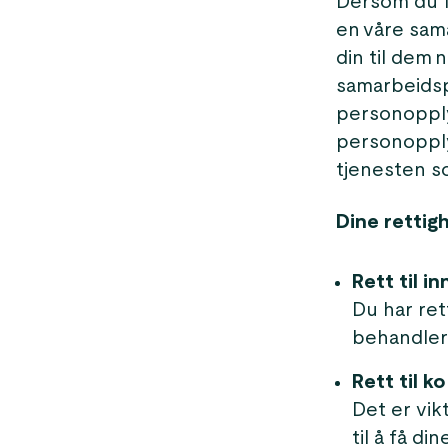
Dersom du f
en våre sam
din til dem 
samarbeidspa
personopply
personopplys
tjenesten s
Dine rettig
Rett til in
Du har ret
behandler 
Rett til ko
Det er vik
til å få d