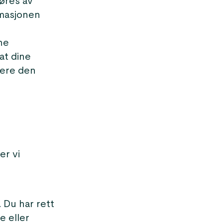
føres av
rmasjonen
ne
at dine
vere den
er vi
. Du har rett
e eller