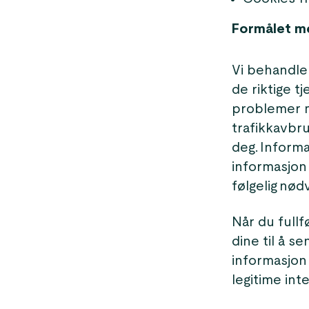
Formålet m
Vi behandler
de riktige t
problemer m
trafikkavbr
deg. Informa
informasjon
følgelig nød
Når du fullf
dine til å s
informasjon 
legitime int