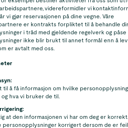
or eksempel bestiller aktiviteter fra oss som ut
arbeidspartnere, videreformidler vi kontaktinfo
når vi gjør reservasjonen på dine vegne. Våre
rtnere er kontrakts forpliktet til å behandle di
sninger i tråd med gjeldende regelverk og påse 
ninger ikke blir brukt til annet formål enn å le
om er avtalt med oss.
heter
nsyn:
t til å få informasjon om hvilke personopplysning
og hva vi bruker de til.
rrigering:
tig at den informasjonen vi har om deg er korrekt
ine personopplysninger korrigert dersom de er feil