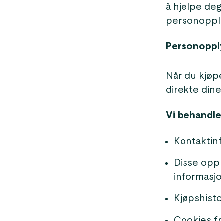
å hjelpe deg
personopply
Personoppl
Når du kjøpe
direkte din
Vi behandle
Kontaktin
Disse oppl
informasjo
Kjøpshisto
Cookies fr