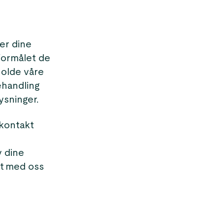
ter dine
formålet de
holde våre
ehandling
ysninger.
 kontakt
v dine
kt med oss