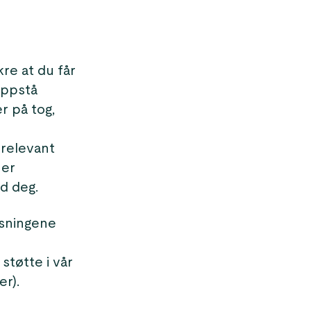
re at du får
oppstå
r på tog,
 relevant
 er
ed deg.
ysningene
n
støtte i vår
er).