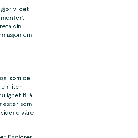
gjør vi det
lementert
reta din
formasjon om
logi som de
 en liten
lighet til å
jenester som
tsidene våre
et Explorer,