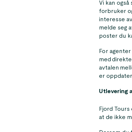
Vi kan også
forbruker og
interesse av
melde seg av
poster du k
For agenter
med direkte
avtalen mel
er oppdatert
Utlevering 
Fjord Tours
at de ikke 