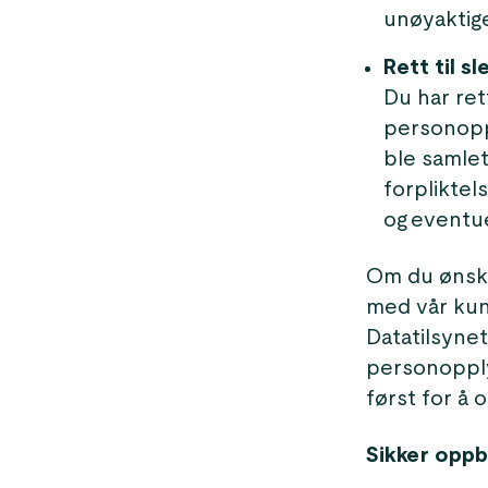
unøyaktig
Rett til sl
Du har ret
personopp
ble samlet
forpliktel
og eventu
Om du ønske
med vår kund
Datatilsyne
personopply
først for å 
Sikker oppb