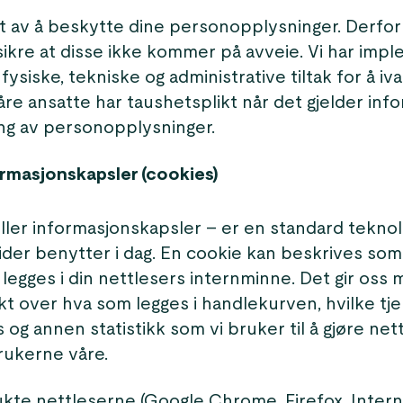
t av å beskytte dine personopplysninger. Derfor 
 sikre at disse ikke kommer på avveie. Vi har imp
ysiske, tekniske og administrative tiltak for å iva
åre ansatte har taushetsplikt når det gjelder in
ng av personopplysninger.
ormasjonskapsler (cookies)
ller informasjonskapsler – er en standard tekno
ider benytter i dag. En cookie kan beskrives som
 legges i din nettlesers internminne. Det gir oss mu
ikt over hva som legges i handlekurven, hvilke t
og annen statistikk som vi bruker til å gjøre net
rukerne våre.
kte nettleserne (Google Chrome, Firefox, Intern