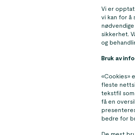
Vi er opptat
vi kan for å
nødvendige f
sikkerhet. V
og behandli
Bruk av inf
«Cookies» e
fleste netts
tekstfil som
få en overs
presenteres 
bedre for b
De mest bru