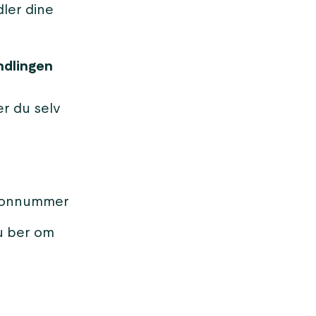
dler dine
ndlingen
er du selv
lefonnummer
du ber om