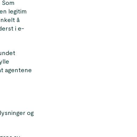
g. Som
en legitim
enkelt å
erst i e-
bundet
ylle
 at agentene
lysninger og