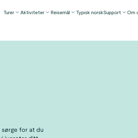
Turer
Aktiviteter
Reisemål
Typisk norsk
Support
Om 
POPULÆRE SOMMERTURER
POPULÆRT DENNE SOMMEREN
TING Å GJØRE I...
FAQ
Norge i et Nøtteskall™
Borgund stavkirke tur
Bergen
Min Side
Sognefjorden i et Nøtteskall™
Stegastein utsiktspunkt
Flåm
Kontakt
Geirangerfjorden i et Nøtteskall™
Geirangerfjord & Trollstigen
Oslo
Bagasjetrans
Ålesund
ETTER AKTIVITET
Vinterturer
Betingelser
Fjordcruise
Stavanger
Se alle turer
Fotturer
Geiranger
Kajakkturer
Fjorder
Bilferger
Se alle reisemål
Se alle aktiviteter
 sørge for at du