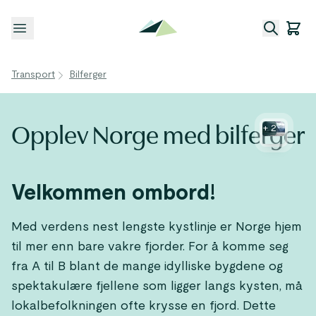
Åpne meny
Transport
Bilferger
Opplev Norge med bilferger
+
2
Velkommen ombord!
Med verdens nest lengste kystlinje er Norge hjem
til mer enn bare vakre fjorder. For å komme seg
fra A til B blant de mange idylliske bygdene og
spektakulære fjellene som ligger langs kysten, må
lokalbefolkningen ofte krysse en fjord. Dette