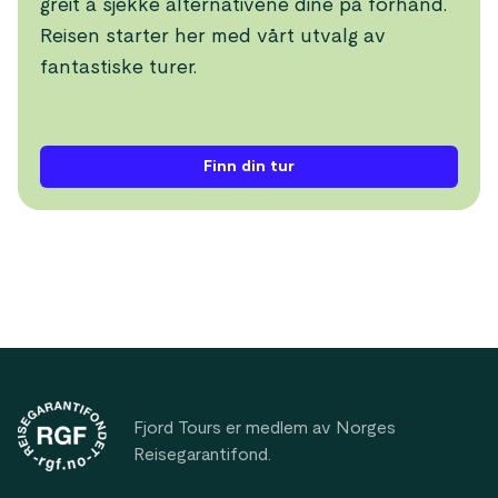
greit å sjekke alternativene dine på forhånd.
Reisen starter her med vårt utvalg av
fantastiske turer.
Finn din tur
Footer
Fjord Tours er medlem av Norges
Reisegarantifond.