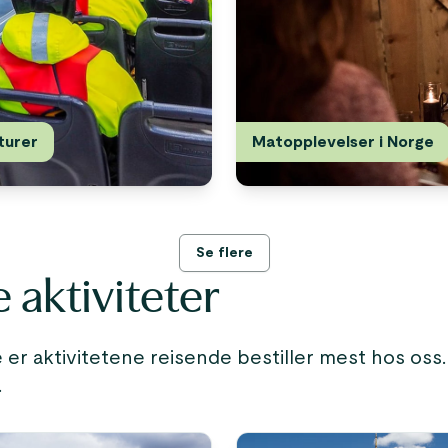
turer
Matopplevelser i Norge
Se flere
aktiviteter
te er aktivitetene reisende bestiller mest hos os
.