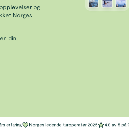
atopplevelser og
ukket Norges
en din,
års erfaring
Norges ledende turoperatør 2025
4,8 av 5 på