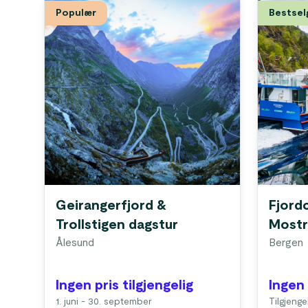
Populær
Bestsel
Geirangerfjord &
Fjordc
Trollstigen dagstur
Most
Ålesund
Bergen
Ingen pris tilgjengelig
Ingen 
1. juni - 30. september
Tilgjenge