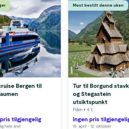
ger
Mest bestilt denne uken
ruise Bergen til
Tur til Borgund stavk
raumen
og Stegastein
utsiktspunkt
Flåm
• 4 t
pris tilgjengelig
Ingen pris tilgjengeli
lig hele året
15. april - 12. oktober