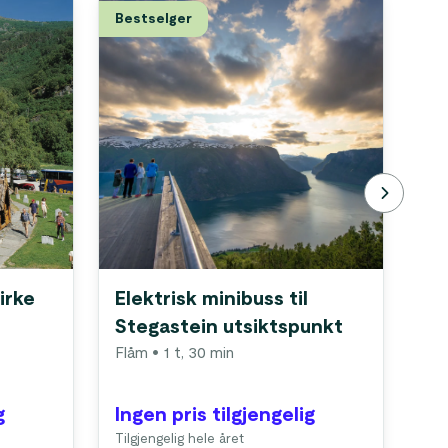
Bestselger
irke
Elektrisk minibuss til
Fj
Stegastein utsiktspunkt
mi
Flåm
• 1 t, 30 min
Fl
g
Ingen pris tilgjengelig
In
Tilgjengelig hele året
1. a