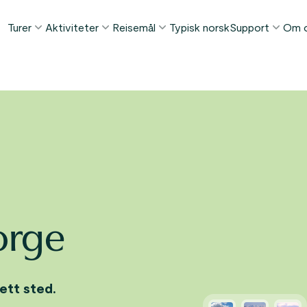
Turer
Aktiviteter
Reisemål
Typisk norsk
Support
Om 
POPULÆRE SOMMERTURER
POPULÆRT DENNE SOMMEREN
TING Å GJØRE I...
FAQ
Norge i et Nøtteskall™
Borgund stavkirke tur
Bergen
Kontakt
Sognefjorden i et Nøtteskall™
Stegastein utsiktspunkt
Flåm
Bagasjetrans
Geirangerfjorden i et Nøtteskall™
Geirangerfjord & Trollstigen
Oslo
Betingelser
Ålesund
ETTER AKTIVITET
Vinterturer
Fjordcruise
Stavanger
Se alle turer
Fotturer
Geiranger
orge
Kajakkturer
Fjorder
Bilferger
Se alle reisemål
Se alle aktiviteter
ett sted.