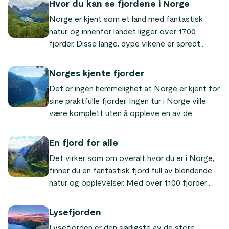
Hvor du kan se fjordene i Norge
Norge er kjent som et land med fantastisk
natur, og innenfor landet ligger over 1700
fjorder. Disse lange, dype vikene er spredt
rundt i landet og er en av de mest populære
grunnene til turister for å besøke Norge. I
Norges kjente fjorder
denne artikkelen vil vi fortelle deg alt du
Det er ingen hemmelighet at Norge er kjent for
trenger å vite om de norske fjordene – og
sine praktfulle fjorder. Ingen tur i Norge ville
forhåpentligvis lokke deg til å besøke dem
være komplett uten å oppleve en av de
selv!
verdensberømte fjordene! I denne artikkelen
har vi satt sammen en liste over de mest
En fjord for alle
kjente og flotteste fjordene i Norge.
Det virker som om overalt hvor du er i Norge,
finner du en fantastisk fjord full av blendende
natur og opplevelser. Med over 1100 fjorder
over hele landet har nordmenn flest ikke sett
alle. Men når du reiser i Norge, er det et
Lysefjorden
absolutt "must" å dra på fjordsafari siden
Lysefjorden er den sørligste av de store