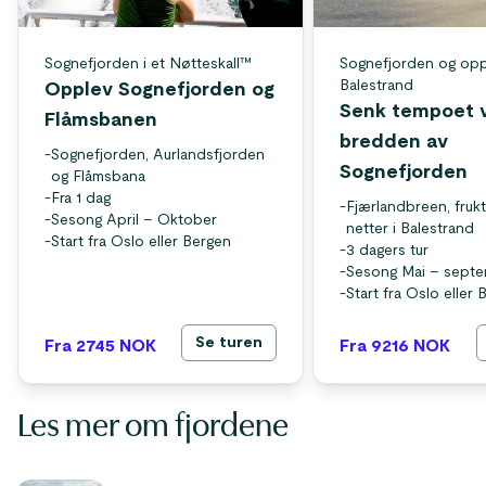
Sognefjorden i et Nøtteskall™
Sognefjorden og opp
Balestrand
Opplev Sognefjorden og
Senk tempoet 
Flåmsbanen
bredden av
-
Sognefjorden, Aurlandsfjorden
Sognefjorden
og Flåmsbana
-
Fra 1 dag
-
Fjærlandbreen, fruk
-
Sesong April – Oktober
netter i Balestrand
-
Start fra Oslo eller Bergen
-
3 dagers tur
-
Sesong Mai – sept
-
Start fra Oslo eller
Se turen
Fra 2745
NOK
Fra 9216
NOK
Les mer om fjordene