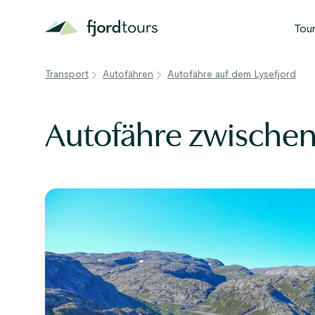
Tou
B
Transport
Autofähren
Autofähre auf dem Lysefjord
N
S
Autofähre zwischen
G
W
A