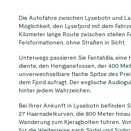
Die Autofähre zwischen Lysebotn und Lauv
Möglichkeit, den Lysefjord mit dem Fahr
Kilometer lange Route zwischen steilen 
Felsformationen, ohne Straßen in Sicht.
Unterwegs passieren Sie Fantahåla, eine H
diente, den Hengjanefossen, der 400 Meter
unverwechselbare flache Spitze des Prei
dem Fjord aufragt. Der englische Audiogu
hinter jedem Wahrzeichen.
Bei Ihrer Ankunft in Lysebotn befinden S
27 Haarnadelkurven, die 800 Meter hina
Wanderung zum Kjeragbolten führen. Von h
für die Weiterreise nach Sirdal und Südn