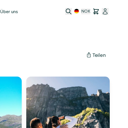
Über uns
NOK
e
t
Teilen
ransfer
ftsbedingungen