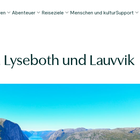
ren
Abenteuer
Reiseziele
Menschen und kultur
Support
ELIEBTE SOMMERTOUREN
DIESEN SOMMER BELIEBT
REISEZIELE
FAQ
orway in a Nutshell®
Tour zur Stabkirche Borgund
Bergen
My Pag
ognefjord in a Nutshell™
Stegastein Aussichtspunkt Tour
Flåm
 Lyseboth und Lauvvik
Kontak
eirangerfjord in a Nutshell™
Geirangerfjord & Trollstigen
Oslo
Gepäckt
Ålesund
NACH AKTIVITÄT
intertouren
Geschä
Fjordkreuzfahrten
Stavanger
lle Touren ansehen
Wandern
Geiranger
Kajakfahren
Fjorde
Autofähren
Alle Reiseziele ansehen
Alle Aktivitäten ansehen