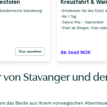
kestolen
Kreuzfahrt & Wan
s berühmteste Wanderung
-
Entdecken Sie den Fjord, d
-
Ab 1 Tag
-
Saison Mai – September
-
Start ab Bergen, Oslo ode
Tour ansehen
Ab 3660
NOK
 von Stavanger und de
n, um das Beste aus Ihrem norwegischen Abenteu