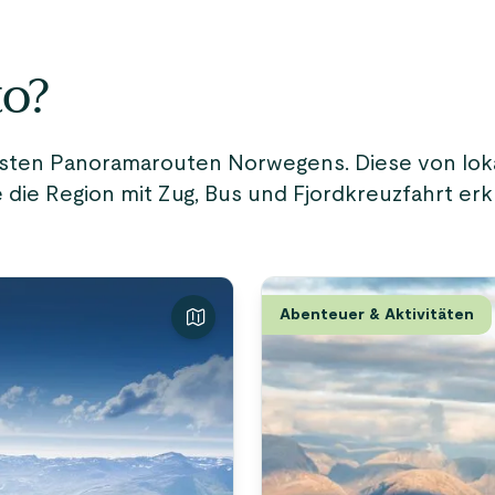
to?
testen Panoramarouten Norwegens. Diese von lo
e die Region mit Zug, Bus und Fjordkreuzfahrt e
Abenteuer & Aktivitäten