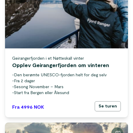
Geirangerfjorden i et Nøtteskall vinter
Opplev Geirangerfjorden om vinteren
-
Den berømte UNESCO-fjorden helt for deg selv
-
Fra 2 dager
-
Sesong November – Mars
-
Start fra Bergen eller Ålesund
Se turen
Fra 4996
NOK