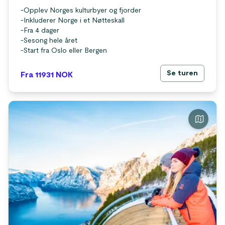
-
Opplev Norges kulturbyer og fjorder
-
Inkluderer Norge i et Nøtteskall
-
Fra 4 dager
-
Sesong hele året
-
Start fra Oslo eller Bergen
Se turen
Fra 11931
NOK