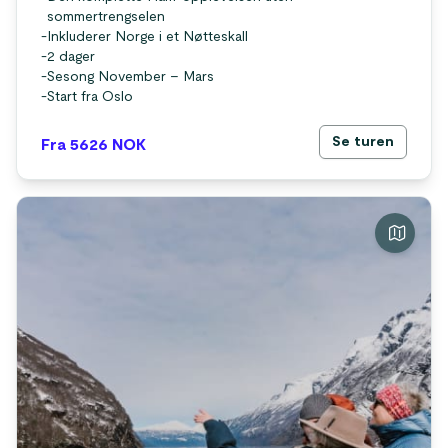
sommertrengselen
-
Inkluderer Norge i et Nøtteskall
-
2 dager
-
Sesong November – Mars
-
Start fra Oslo
Se turen
Fra 5626
NOK