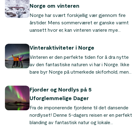
vinterferie.
Norge om vinteren
Norge har svært forskjellig vær gjennom fire
årstider. Mens sommerværet er ganske varmt
uansett hvor er, kan vinteren variere mye
avhengig av hvor du befinner deg. Derfor er det
viktig at du tar med disse essensielle klærne når
Vinteraktiviteter i Norge
du kommer reiser rundt i Norge om vinteren!
Vinteren er den perfekte tiden for å dra nytte
av den fantastiske naturen vi har i Norge. Ikke
bare byr Norge på utmerkede skiforhold, men
flere spennende vinteraktiviteter venter bare
på å bli oppdaget!
Fjorder og Nordlys på 5
Uforglemmelige Dager
Fra de imponerende fjordene til det dansende
nordlyset! Denne 5-dagers reisen er en perfekt
blanding av fantastisk natur og lokale
opplevelser. Begynn planleggingen av din
ultimate vinterferie i dag!