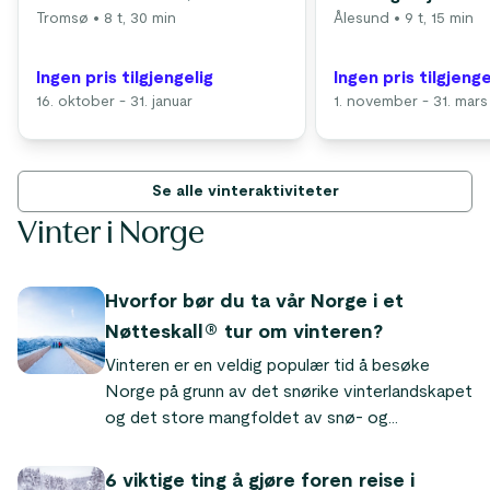
Tromsø
• 8 t, 30 min
Ålesund
• 9 t, 15 min
Ingen pris tilgjengelig
Ingen pris tilgjenge
16. oktober - 31. januar
1. november - 31. mars
Se alle vinteraktiviteter
Vinter i Norge
Hvorfor bør du ta vår Norge i et
Nøtteskall® tur om vinteren?
Vinteren er en veldig populær tid å besøke
Norge på grunn av det snørike vinterlandskapet
og det store mangfoldet av snø- og
vinteraktiviteter. På vår Norge i et nøtteskall™
tur kan du få alt du ønsker for en perfekt
6 viktige ting å gjøre foren reise i