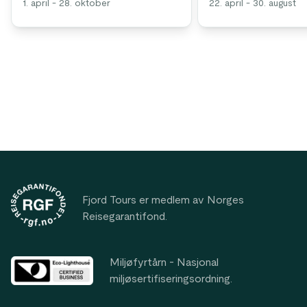
1. april - 28. oktober
22. april - 30. august
Footer
Fjord Tours er medlem av Norges
Reisegarantifond.
Miljøfyrtårn - Nasjonal
miljøsertifiseringsordning.