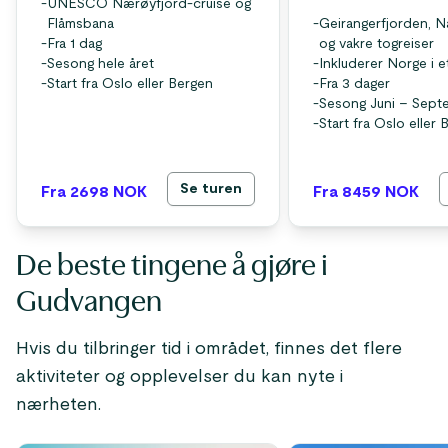
-
UNESCO Nærøyfjord-cruise og
Flåmsbana
-
Geirangerfjorden, 
-
Fra 1 dag
og vakre togreiser
-
Sesong hele året
-
Inkluderer Norge i e
-
Start fra Oslo eller Bergen
-
Fra 3 dager
-
Sesong Juni – Sept
-
Start fra Oslo eller
Se turen
Fra 2698
NOK
Fra 8459
NOK
De beste tingene å gjøre i
Gudvangen
Hvis du tilbringer tid i området, finnes det flere
aktiviteter og opplevelser du kan nyte i
nærheten.