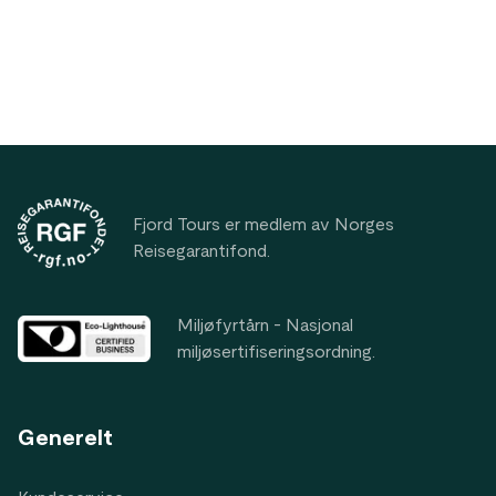
Footer
Fjord Tours er medlem av Norges
Reisegarantifond.
Miljøfyrtårn - Nasjonal
miljøsertifiseringsordning.
Generelt