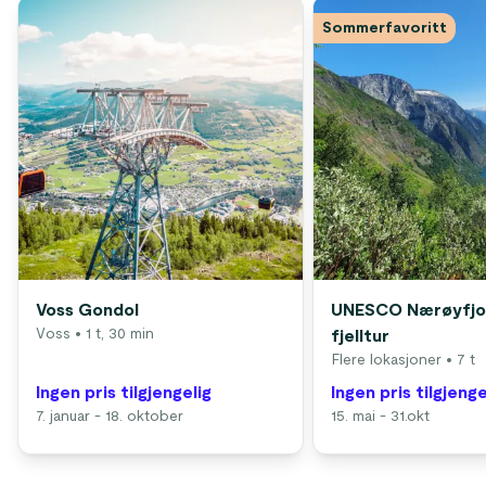
Sommerfavoritt
Voss Gondol
UNESCO Nærøyfjo
Voss
• 1 t, 30 min
fjelltur
Flere lokasjoner
• 7 t
Ingen pris tilgjengelig
Ingen pris tilgjenge
7. januar - 18. oktober
15. mai - 31.okt