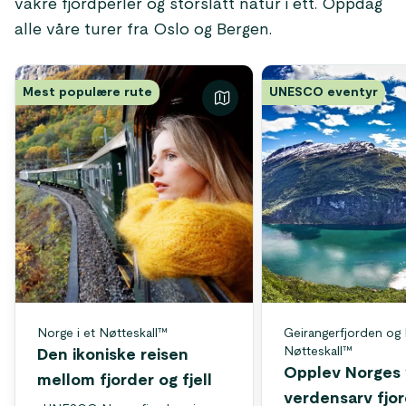
vakre fjordperler og storslått natur i ett. Oppdag
alle våre turer fra Oslo og Bergen.
Mest populære rute
UNESCO eventyr
Norge i et Nøtteskall™
Geirangerfjorden og 
Nøtteskall™
Den ikoniske reisen
Opplev Norges 
mellom fjorder og fjell
verdensarv fjo