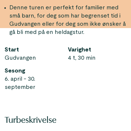
Denne turen er perfekt for familier med
små barn, for deg som har begrenset tid i
Gudvangen eller for deg som ikke ønsker å
gå bli med på en heldagstur.
Start
Varighet
Gudvangen
4 t, 30 min
Sesong
6. april - 30.
september
Turbeskrivelse