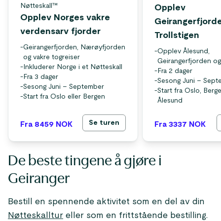
Nøtteskall™
Opplev
Opplev Norges vakre
Geirangerfjord
verdensarv fjorder
Trollstigen
-
Geirangerfjorden, Nærøyfjorden
-
Opplev Ålesund,
og vakre togreiser
Geirangerfjorden og 
-
Inkluderer Norge i et Nøtteskall
-
Fra 2 dager
-
Fra 3 dager
-
Sesong Juni – Sept
-
Sesong Juni – September
-
Start fra Oslo, Berge
-
Start fra Oslo eller Bergen
Ålesund
Se turen
Fra 8459
NOK
Fra 3337
NOK
De beste tingene å gjøre i
Geiranger
Bestill en spennende aktivitet som en del av din
Nøtteskalltur
eller som en frittstående bestilling.