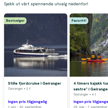
Sjekk ut vårt spennende utvalg nedenfor!
Bestselger
Favoritt!
Stille fjordcruise i Geiranger
4 timers kajakk tur
Geiranger
• 2 t
søstre" i Geirange
Geiranger
• 4 t
Ingen pris tilgjengelig
Ingen pris tilgjenge
1. juni - 30. september
25. mai - 7. september