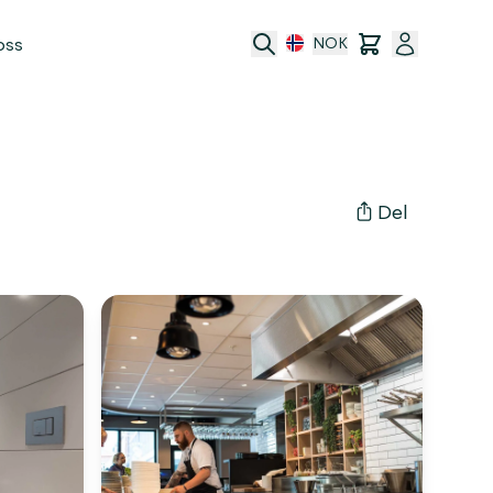
oss
NOK
Del
port