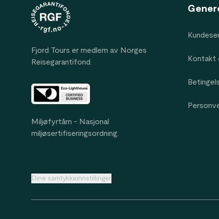
Gener
Kundeser
Fjord Tours er medlem av Norges
Kontakt 
Reisegarantifond.
Betingel
Personv
Miljøfyrtårn - Nasjonal
miljøsertifiseringsordning.
Dine samtykkeinnstillinger