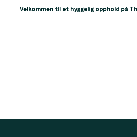
Velkommen til et hyggelig opphold på T
Footer