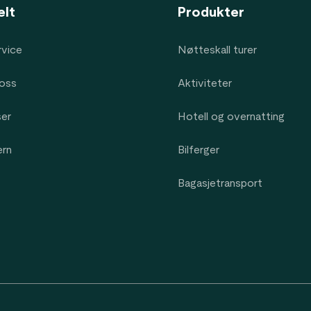
elt
Produkter
vice
Nøtteskall turer
oss
Aktiviteter
ser
Hotell og overnatting
ern
Bilferger
Bagasjetransport