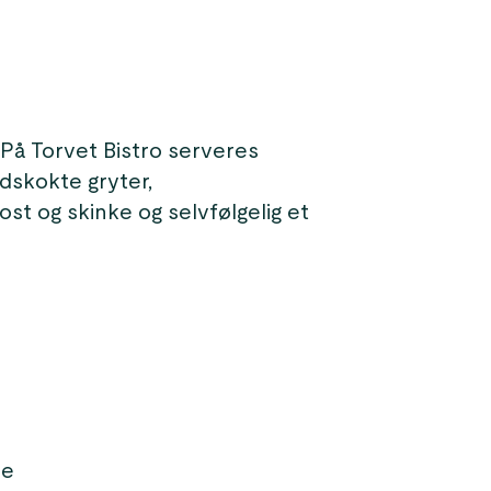
På Torvet Bistro serveres
dskokte gryter,
st og skinke og selvfølgelig et
de