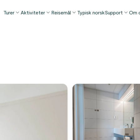
Turer
Aktiviteter
Reisemål
Typisk norsk
Support
Om 
POPULÆRE SOMMERTURER
POPULÆRT DENNE SOMMEREN
TING Å GJØRE I...
FAQ
Norge i et Nøtteskall™
Borgund stavkirke tur
Bergen
Min Side
Sognefjorden i et Nøtteskall™
Stegastein utsiktspunkt
Flåm
Kontakt
Geirangerfjorden i et Nøtteskall™
Geirangerfjord & Trollstigen
Oslo
Bagasjetrans
Ålesund
ETTER AKTIVITET
Vinterturer
Betingelser
Fjordcruise
Stavanger
Se alle turer
Fotturer
Geiranger
Kajakkturer
Fjorder
Bilferger
Se alle reisemål
Se alle aktiviteter