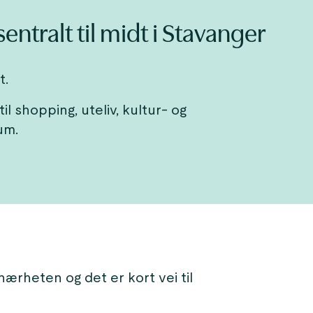
entralt til midt i Stavanger
t.
il shopping, uteliv, kultur- og
um.
nærheten og det er kort vei til