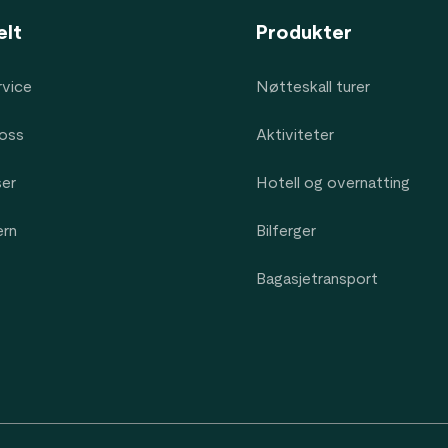
elt
Produkter
vice
Nøtteskall turer
oss
Aktiviteter
ser
Hotell og overnatting
ern
Bilferger
Bagasjetransport