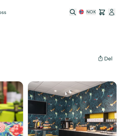
oss
NOK
port
Del