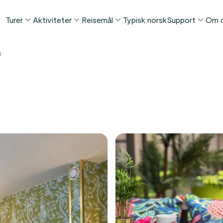
Turer
Aktiviteter
Reisemål
Typisk norsk
Support
Om 
POPULÆRE SOMMERTURER
POPULÆRT DENNE SOMMEREN
TING Å GJØRE I...
m
FAQ
Norge i et Nøtteskall™
Borgund stavkirke tur
Bergen
Kontakt
Sognefjorden i et Nøtteskall™
Stegastein utsiktspunkt
Flåm
Bagasjetrans
Geirangerfjorden i et Nøtteskall™
Geirangerfjord & Trollstigen
Oslo
Betingelser
Ålesund
ETTER AKTIVITET
Vinterturer
Fjordcruise
Stavanger
Se alle turer
Fotturer
Geiranger
Kajakkturer
Fjorder
Bilferger
Se alle reisemål
Se alle aktiviteter