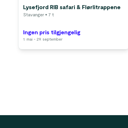
Lysefjord RIB safari & Flørlitrappene
Stavanger
• 7 t
Ingen pris tilgjengelig
1. mai - 29. september
Footer