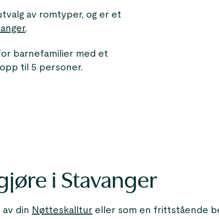
tvalg av romtyper, og er et
vanger
.
 for barnefamilier med et
opp til 5 personer.
gjøre i Stavanger
 av din
Nøtteskalltur
eller som en frittstående be