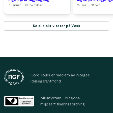
7. januar - 18. oktober
15. mai - 31.okt
Se alle aktiviteter på Voss
Footer
Fjord Tours er medlem av Norges
Reisegarantifond.
Miljøfyrtårn - Nasjonal
miljøsertifiseringsordning.