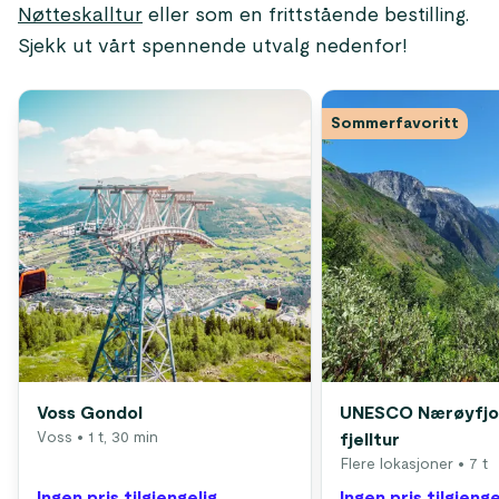
Nøtteskalltur
eller som en frittstående bestilling.
Sjekk ut vårt spennende utvalg nedenfor!
Sommerfavoritt
Voss Gondol
UNESCO Nærøyfjo
Voss
• 1 t, 30 min
fjelltur
Flere lokasjoner
• 7 t
Ingen pris tilgjengelig
Ingen pris tilgjenge