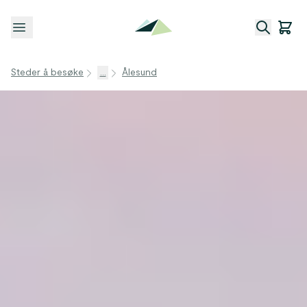
Åpne meny
Steder å besøke
...
Ålesund