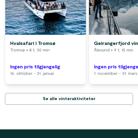
Hvalsafari i Tromsø
Geirangerfjord vi
Tromsø
• 8 t, 30 min
Ålesund
• 9 t, 15 min
Ingen pris tilgjengelig
Ingen pris tilgjenge
16. oktober - 31. januar
1. november - 31. mars
Se alle vinteraktiviteter
Footer