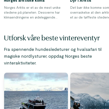
Norges arktiske klima
Dyr i Arktis
Norges Arktis er et av de mest unike
Det bør ikke komme so
stedene på planeten. Dessverre har
overraskelse at den arkti
klimaendringene en ødeleggende
et av de tøffeste steden
innvirkning på arktiske områder over hele
dyr å leve. Mennesker har
verden. Hvis endringen ikke skjer raskt
å tilpasse seg ganske godt
for å reparere skaden som allerede er
denne delen av verden p
Utforsk våre beste vintereventyr
gjort, vil resultatene være ødeleggende
evnen til å bruke klær o
for arktiske områder så vel som resten av
oppvarmede strukturer 
verden.
mesteparten av vinteren
Fra spennende hundesledeturer og hvalsafari til
som blir tvunget til å op
magiske nordlysturer, oppdag Norges beste
og begi seg gjennom sto
Arktis, er klimaet mye mer
vinteraktiviteter.