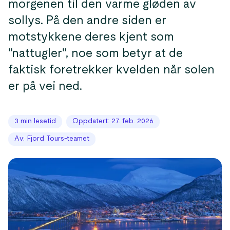
morgenen til den varme gløden av
sollys. På den andre siden er
motstykkene deres kjent som
"nattugler", noe som betyr at de
faktisk foretrekker kvelden når solen
er på vei ned.
3 min lesetid
Oppdatert: 27. feb. 2026
Av: Fjord Tours-teamet