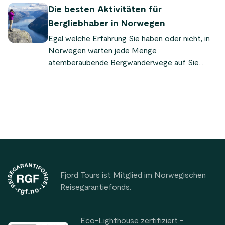
Norwegens. Eine Wanderung hinauf ist ein
Die besten Aktivitäten für
unvergessliches – und äußerst fotogenes –
Bergliebhaber in Norwegen
Erlebnis.
Egal welche Erfahrung Sie haben oder nicht, in
Norwegen warten jede Menge
atemberaubende Bergwanderwege auf Sie.
Erklimmen Sie einige erstaunliche und
einzigartige Gipfel und trainieren Sie, während
Sie die atemberaubende Landschaft genießen.
Footer
Fjord Tours ist Mitglied im Norwegischen
Reisegarantiefonds.
Eco-Lighthouse zertifiziert -