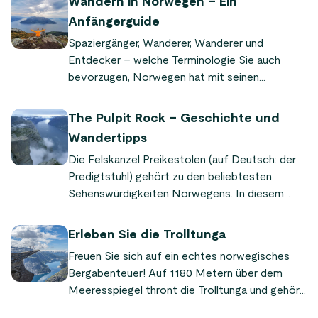
Wandern in Norwegen – Ein
Anfängerguide
Spaziergänger, Wanderer, Wanderer und
Entdecker – welche Terminologie Sie auch
bevorzugen, Norwegen hat mit seinen
unzähligen Bergen und Wäldern, Fjorden und
zerklüfteten Küsten für jeden etwas zu bieten.
The Pulpit Rock – Geschichte und
Wandertipps
Die Felskanzel Preikestolen (auf Deutsch: der
Predigtstuhl) gehört zu den beliebtesten
Sehenswürdigkeiten Norwegens. In diesem
Artikel erfahren Sie mehr über die faszinierende
Geschichte dieser legendären Felsformation
Erleben Sie die Trolltunga
und verstehen, warum sie Besucher aus nah und
Freuen Sie sich auf ein echtes norwegisches
fern in ihren Bann zieht.
Bergabenteuer! Auf 1180 Metern über dem
Meeresspiegel thront die Trolltunga und gehört
zu den bekanntesten Naturattraktionen