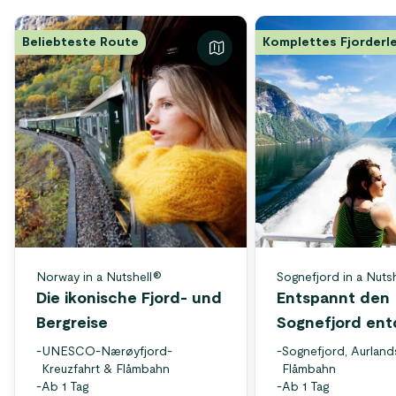
Beliebteste Route
Komplettes Fjorderl
Norway in a Nutshell®
Sognefjord in a Nuts
Die ikonische Fjord- und
Entspannt den
Bergreise
Sognefjord en
-
UNESCO-Nærøyfjord-
-
Sognefjord, Aurland
Kreuzfahrt & Flåmbahn
Flåmbahn
-
Ab 1 Tag
-
Ab 1 Tag