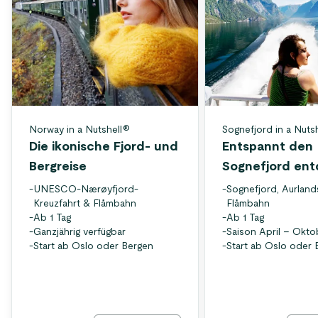
Norway in a Nutshell®
Sognefjord in a Nuts
Die ikonische Fjord- und
Entspannt den
Bergreise
Sognefjord en
-
UNESCO-Nærøyfjord-
-
Sognefjord, Aurland
Kreuzfahrt & Flåmbahn
Flåmbahn
-
Ab 1 Tag
-
Ab 1 Tag
-
Ganzjährig verfügbar
-
Saison April – Okto
-
Start ab Oslo oder Bergen
-
Start ab Oslo oder 