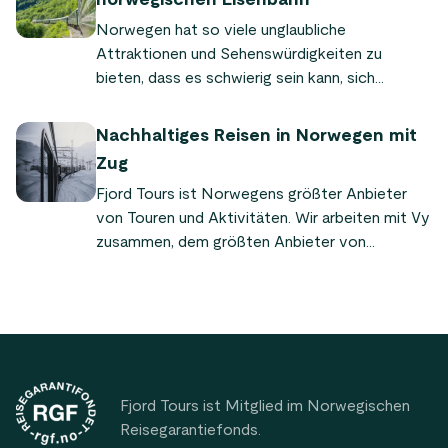
norwegischen Eisenbahn
Norwegen hat so viele unglaubliche
Attraktionen und Sehenswürdigkeiten zu
bieten, dass es schwierig sein kann, sich
vorzustellen, wie man sie alle sehen kann.
Glücklicherweise verfügt das Land über mehr
Nachhaltiges Reisen in Norwegen mit
als 3.000 Kilometer malerische
Zug
Eisenbahnstrecken, die den Norden mit dem
Fjord Tours ist Norwegens größter Anbieter
Süden und den Osten mit dem Westen
von Touren und Aktivitäten. Wir arbeiten mit Vy
verbinden. Viele der Routen Norwegens wurden
zusammen, dem größten Anbieter von
zu den schönsten der Welt gewählt. Werfen Sie
Zugreisen im Land. Gemeinsam konzentrieren
einen Blick auf unsere Übersicht der besten
sich Vy und Fjord Tours darauf, nachhaltige
norwegischen Eisenbahnen und ihrer
Reiselösungen in ganz Norwegen anzubieten.
Geschichte!
Footer
Fjord Tours ist Mitglied im Norwegischen
Reisegarantiefonds.