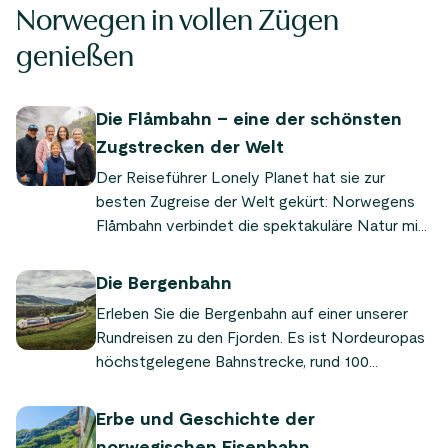
Norwegen in vollen Zügen
genießen
Die Flåmbahn – eine der schönsten
Zugstrecken der Welt
Der Reiseführer Lonely Planet hat sie zur
besten Zugreise der Welt gekürt: Norwegens
Flåmbahn verbindet die spektakuläre Natur mit
idyllischen Fjorddörfern – ein einzigartiges
Erlebnis. „Es ist so kraftvoll und dramatisch“,
Die Bergenbahn
schwärmt Audrey Olson, die die Zugfahrt im
Erleben Sie die Bergenbahn auf einer unserer
Rahmen der Tour Sognefjord in a Nutshell™
Rundreisen zu den Fjorden. Es ist Nordeuropas
erlebt hat.
höchstgelegene Bahnstrecke, rund 100
Kilometer verlaufen durch wildes Hochgebirge.
Erbe und Geschichte der