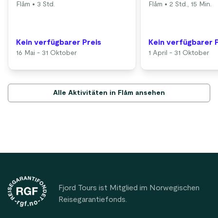
Flåm
• 3 Std.
Flåm
• 2 Std., 15 Min.
Kein verfügbarer Preis
Kein verfügbarer 
16 Mai - 31 Oktober
1 April - 31 Oktober
Alle Aktivitäten in Flåm ansehen
Footer
Fjord Tours ist Mitglied im Norwegischen
Reisegarantiefonds.