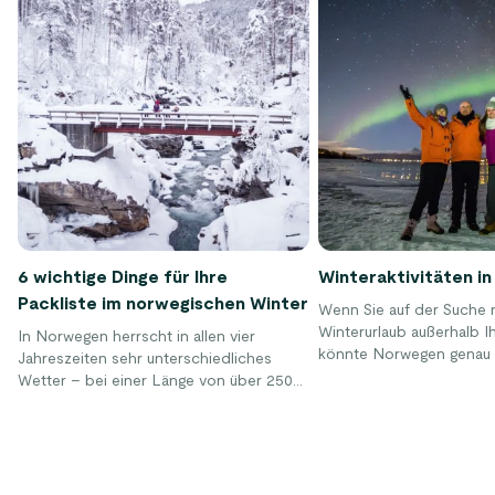
6 wichtige Dinge für Ihre
Winteraktivitäten i
Packliste im norwegischen Winter
Wenn Sie auf der Suche 
Winterurlaub außerhalb Ih
In Norwegen herrscht in allen vier
könnte Norwegen genau d
Jahreszeiten sehr unterschiedliches
Sie sein. Der Winter ist d
Wetter – bei einer Länge von über 2500
um die fantastische Natu
Kilometern ist das nicht verwunderlich.
Norwegens zu genießen 
Während der Sommer in weiten Teilen
schönsten Länder Europ
des skandinavischen Landes oft recht
Norwegen bietet nicht n
angenehm ist, kann der Winter je nach
hervorragende Skibedin
Region stark variieren. Eine gute Planung