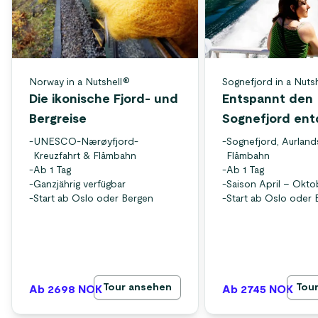
Norway in a Nutshell®
Sognefjord in a Nuts
Die ikonische Fjord- und
Entspannt den
Bergreise
Sognefjord en
-
UNESCO-Nærøyfjord-
-
Sognefjord, Aurland
Kreuzfahrt & Flåmbahn
Flåmbahn
-
Ab 1 Tag
-
Ab 1 Tag
-
Ganzjährig verfügbar
-
Saison April – Okto
-
Start ab Oslo oder Bergen
-
Start ab Oslo oder 
Tour ansehen
Tou
Ab 2698
NOK
Ab 2745
NOK