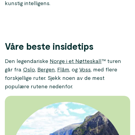
kunstig intelligens.
Våre beste insidetips
Den legendariske
Norge i et Nøtteskall
™ turen
går fra
Oslo
,
Bergen
,
Flåm
, og
Voss
, med flere
forskjellige ruter. Sjekk noen av de mest
populære rutene nedenfor.