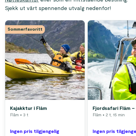
Nøtteskalltur
eller som en frittstående bestilling.
Sjekk ut vårt spennende utvalg nedenfor!
Sommerfavoritt
Kajakktur i Flåm
Fjordsafari Flåm – 
Flåm
• 3 t
Flåm
• 2 t, 15 min
Ingen pris tilgjengelig
Ingen pris tilgjenge