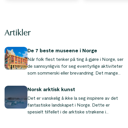
Artikler
De 7 beste museene i Norge
Når folk flest tenker på ting å gjøre i Norge, ser
de sannsynligvis for seg eventyrlige aktiviteter
som sommerski eller brevandring. Det mange
imidlertid ikke er klar over er at det faktisk byr
på mange andre spennende aktiviteter som er
Norsk arktisk kunst
mye mindre eventyrlystne – eller eventyrlige i
Det er vanskelig å ikke la seg inspirere av det
en annen forstand!
fantastiske landskapet i Norge. Dette er
spesielt tilfellet i de arktiske strøkene i
Nordnorge hvor naturen er spesielt
trollbindende. Det bør derfor ikke overraske at