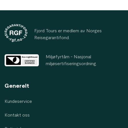
det også er en blomstrende kunstscene i
Nordnorge.
Footer
Fjord Tours er medlem av Norges
Reisegarantifond.
Miljøfyrtårn - Nasjonal
miljøsertifiseringsordning.
Generelt
Kundeservice
Kontakt oss