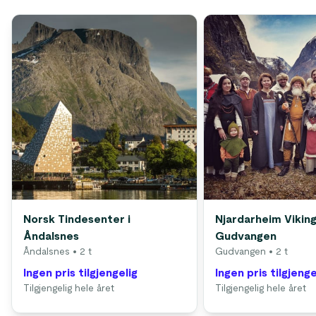
Norsk Tindesenter i
Njardarheim Viking
Åndalsnes
Gudvangen
Åndalsnes
• 2 t
Gudvangen
• 2 t
Ingen pris tilgjengelig
Ingen pris tilgjenge
Tilgjengelig hele året
Tilgjengelig hele året