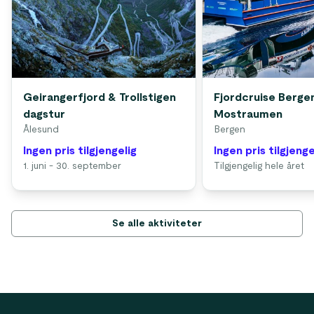
Geirangerfjord & Trollstigen
Fjordcruise Bergen
dagstur
Mostraumen
Ålesund
Bergen
Ingen pris tilgjengelig
Ingen pris tilgjenge
1. juni - 30. september
Tilgjengelig hele året
Se alle aktiviteter
Footer