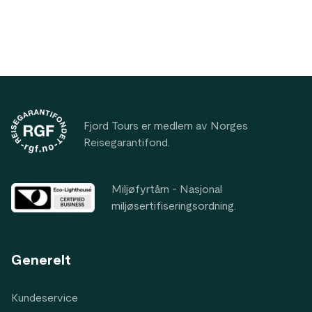
Footer
Fjord Tours er medlem av Norges
Reisegarantifond.
Miljøfyrtårn - Nasjonal
miljøsertifiseringsordning.
Generelt
Kundeservice