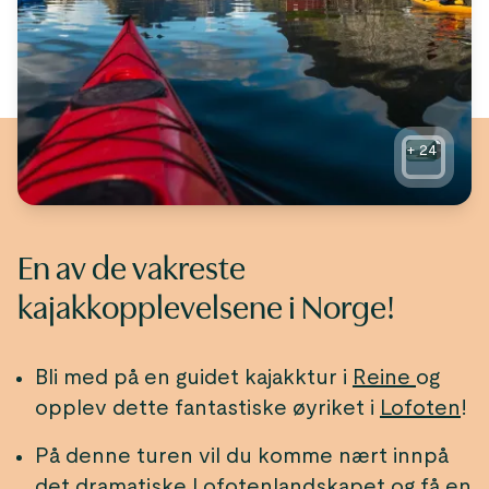
+
24
En av de vakreste
kajakkopplevelsene i Norge!
Bli med på en guidet kajakktur i
Reine
og
opplev dette fantastiske øyriket i
Lofoten
!
På denne turen vil du komme nært innpå
det dramatiske Lofotenlandskapet og få en