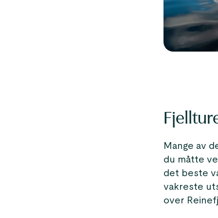
Fjelltur
Mange av de 
du måtte vel
det beste va
vakreste ut
over Reinef