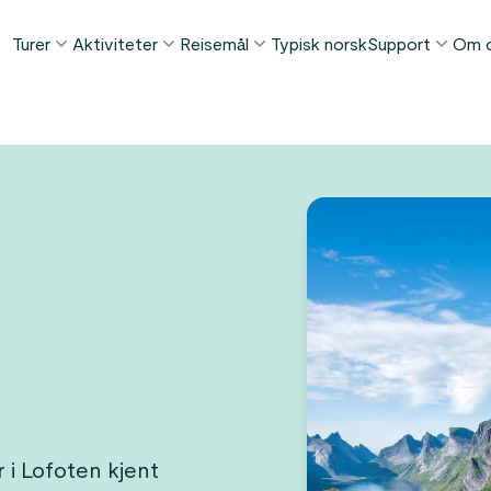
Turer
Aktiviteter
Reisemål
Typisk norsk
Support
Om 
POPULÆRE SOMMERTURER
POPULÆRT DENNE SOMMEREN
TING Å GJØRE I...
FAQ
Norge i et Nøtteskall™
Borgund stavkirke tur
Bergen
Min Side
Sognefjorden i et Nøtteskall™
Stegastein utsiktspunkt
Flåm
Kontakt
Geirangerfjorden i et Nøtteskall™
Geirangerfjord & Trollstigen
Oslo
Bagasjetrans
Ålesund
ETTER AKTIVITET
Vinterturer
Betingelser
Fjordcruise
Stavanger
Se alle turer
Fotturer
Geiranger
Kajakkturer
Fjorder
Bilferger
Se alle reisemål
Se alle aktiviteter
 i Lofoten kjent