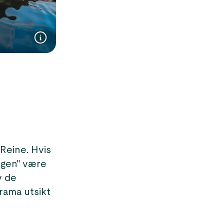
 Reine. Hvis
ngen" være
v de
rama utsikt