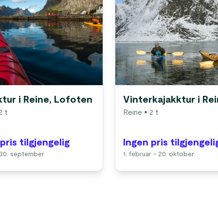
tur i Reine, Lofoten
Vinterkajakktur i Re
2 t
Reine
• 2 t
pris tilgjengelig
Ingen pris tilgjengeli
- 30. september
1. februar - 20. oktober