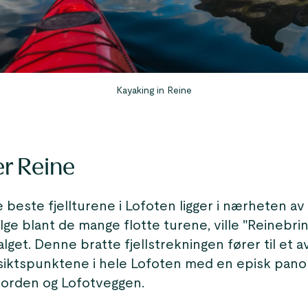
Kayaking in Reine
er Reine
beste fjellturene i Lofoten ligger i nærheten av
ge blant de mange flotte turene, ville "Reinebri
lget. Denne bratte fjellstrekningen fører til et a
siktspunktene i hele Lofoten med en episk pano
jorden og Lofotveggen.