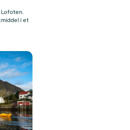
 Lofoten.
middel i et