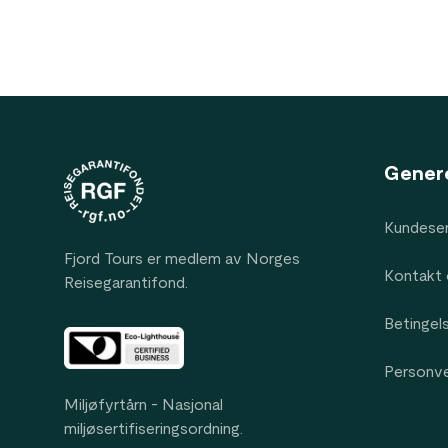
Footer
Gener
Kundeser
Fjord Tours er medlem av Norges
Kontakt 
Reisegarantifond.
Betingel
Personv
Miljøfyrtårn - Nasjonal
miljøsertifiseringsordning.