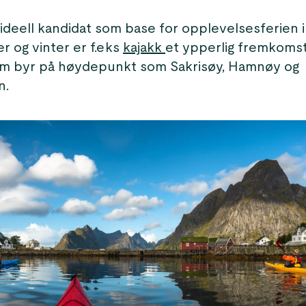
ideell kandidat som base for opplevelsesferien i
 og vinter er f.eks
kajakk
et ypperlig fremkomst
om byr på høydepunkt som Sakrisøy, Hamnøy og
n.