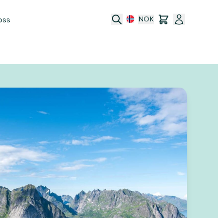
oss
NOK
port