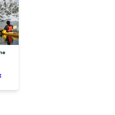
ine
g