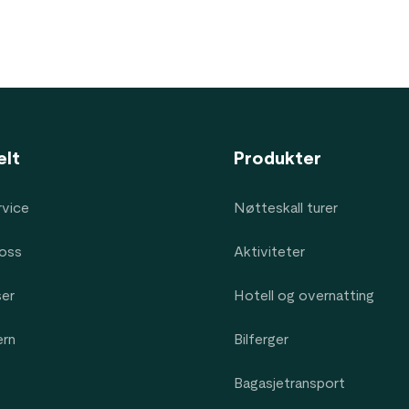
elt
Produkter
vice
Nøtteskall turer
oss
Aktiviteter
ser
Hotell og overnatting
ern
Bilferger
Bagasjetransport