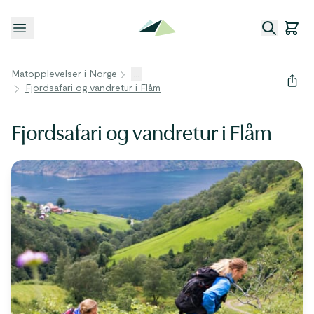
Åpne meny
Matopplevelser i Norge
...
Fjordsafari og vandretur i Flåm
Fjordsafari og vandretur i Flåm