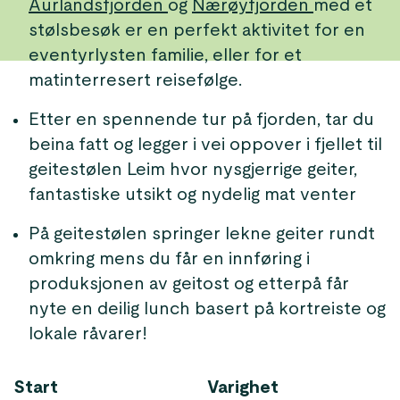
Aurlandsfjorden
og
Nærøyfjorden
med et
stølsbesøk er en perfekt aktivitet for en
eventyrlysten familie, eller for et
matinterresert reisefølge.
Etter en spennende tur på fjorden, tar du
beina fatt og legger i vei oppover i fjellet til
geitestølen Leim hvor nysgjerrige geiter,
fantastiske utsikt og nydelig mat venter
På geitestølen springer lekne geiter rundt
omkring mens du får en innføring i
produksjonen av geitost og etterpå får
nyte en deilig lunch basert på kortreiste og
lokale råvarer!
Start
Varighet