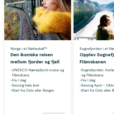
Norge i et Nøtteskall™
Sognefjorden i et Nø
Den ikoniske reisen
Opplev Sognefj
mellom fjorder og fjell
Flåmsbanen
-
UNESCO Nærøyfjord-cruise og
-
Sognefjorden, Aurl
Flåmsbana
og Flåmsbana
-
Fra 1 dag
-
Fra 1 dag
-
Sesong hele året
-
Sesong April – Okt
-
Start fra Oslo eller Bergen
-
Start fra Oslo eller