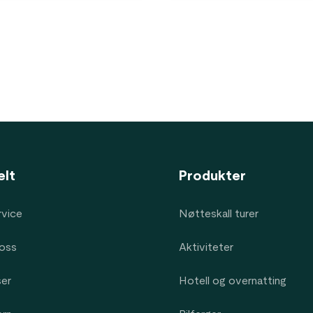
elt
Produkter
vice
Nøtteskall turer
oss
Aktiviteter
ser
Hotell og overnatting