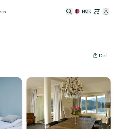
oss
NOK
Del
port