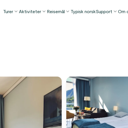
Turer
Aktiviteter
Reisemål
Typisk norsk
Support
Om 
POPULÆRE SOMMERTURER
POPULÆRT DENNE SOMMEREN
TING Å GJØRE I...
FAQ
Norge i et Nøtteskall™
Borgund stavkirke tur
Bergen
Min Side
Sognefjorden i et Nøtteskall™
Stegastein utsiktspunkt
Flåm
Kontakt
Geirangerfjorden i et Nøtteskall™
Geirangerfjord & Trollstigen
Oslo
Bagasjetrans
Ålesund
ETTER AKTIVITET
Vinterturer
Betingelser
Fjordcruise
Stavanger
Se alle turer
Fotturer
Geiranger
Kajakkturer
Fjorder
Bilferger
Se alle reisemål
Se alle aktiviteter