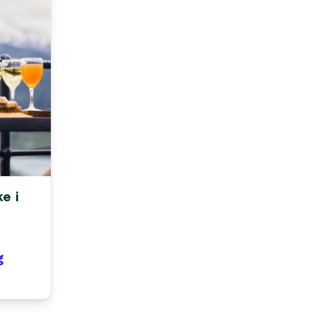
e i
g