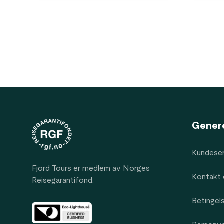
Footer
Gener
Kundeser
Fjord Tours er medlem av Norges
Kontakt 
Reisegarantifond.
Betingel