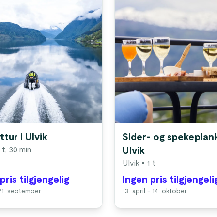
ttur i Ulvik
Sider- og spekeplank
 t, 30 min
Ulvik
Ulvik
• 1 t
pris tilgjengelig
Ingen pris tilgjengeli
 21. september
13. april - 14. oktober