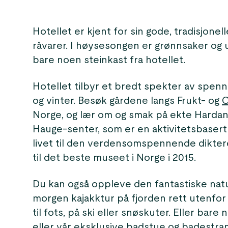
Hotellet er kjent for sin gode, tradisjonel
råvarer. I høysesongen er grønnsaker og u
bare noen steinkast fra hotellet.
Hotellet tilbyr et bredt spekter av spe
og vinter. Besøk gårdene langs Frukt- og
C
Norge, og lær om og smak på ekte Hardang
Hauge-senter, som er en aktivitetsbasert
livet til den verdensomspennende diktere
til det beste museet i Norge i 2015.
Du kan også oppleve den fantastiske natur
morgen kajakktur på fjorden rett utenfor ho
til fots, på ski eller snøskuter. Eller bare
eller vår eksklusive badstue og badestran