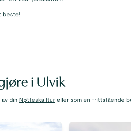
t beste!
jøre i Ulvik
 av din
Nøtteskalltur
eller som en frittstående be