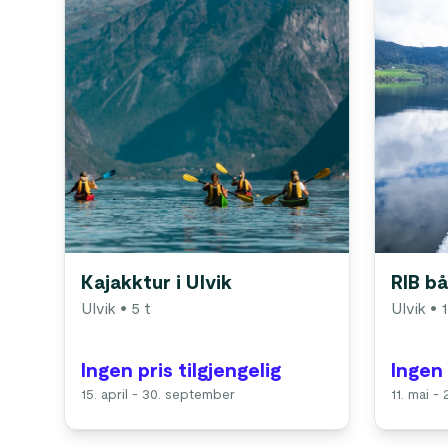
Kajakktur i Ulvik
RIB bå
Ulvik
• 5 t
Ulvik
• 1
Ingen pris tilgjengelig
Ingen 
15. april - 30. september
11. mai -