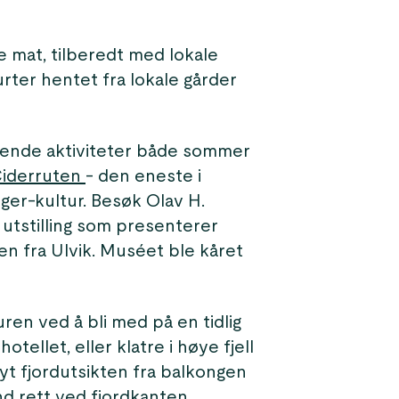
le mat, tilberedt med lokale
rter hentet fra lokale gårder
nnende aktiviteter både sommer
iderruten
- den eneste i
er-kultur. Besøk Olav H.
 utstilling som presenterer
n fra Ulvik. Muséet ble kåret
en ved å bli med på en tidlig
tellet, eller klatre i høye fjell
 nyt fjordutsikten fra balkongen
d rett ved fjordkanten.